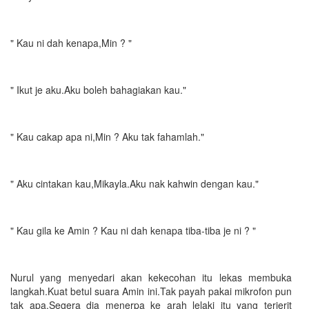
" Kau ni dah kenapa,Min ? "
" Ikut je aku.Aku boleh bahagiakan kau."
" Kau cakap apa ni,Min ? Aku tak fahamlah."
" Aku cintakan kau,Mikayla.Aku nak kahwin dengan kau."
" Kau gila ke Amin ? Kau ni dah kenapa tiba-tiba je ni ? "
Nurul yang menyedari akan kekecohan itu lekas membuka
langkah.Kuat betul suara Amin ini.Tak payah pakai mikrofon pun
tak apa.Segera dia menerpa ke arah lelaki itu yang terjerit