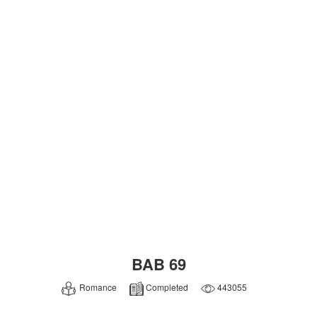
BAB 69
Romance
Completed
443055