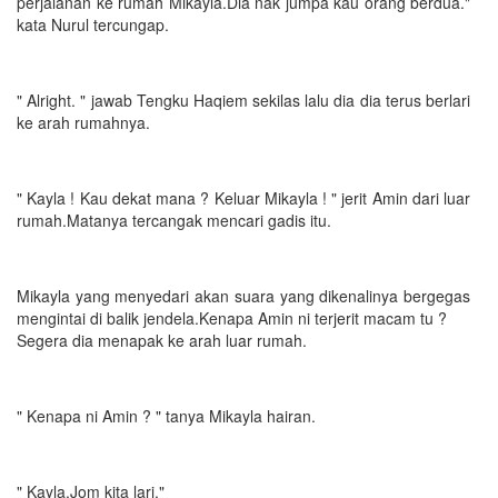
perjalanan ke rumah Mikayla.Dia nak jumpa kau orang berdua."
kata Nurul tercungap.
" Alright. " jawab Tengku Haqiem sekilas lalu dia dia terus berlari
ke arah rumahnya.
" Kayla ! Kau dekat mana ? Keluar Mikayla ! " jerit Amin dari luar
rumah.Matanya tercangak mencari gadis itu.
Mikayla yang menyedari akan suara yang dikenalinya bergegas
mengintai di balik jendela.Kenapa Amin ni terjerit macam tu ?
Segera dia menapak ke arah luar rumah.
" Kenapa ni Amin ? " tanya Mikayla hairan.
" Kayla.Jom kita lari."