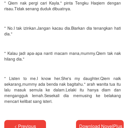
" Qiem nak pergi cari Kayla." pinta Tengku Haqiem dengan
risau.Tidak senang duduk dibuatnya.
" No.I tak izinkan.Jangan kacau dia.Biarkan dia tenangkan hati
dia."
" Kalau jadi apa-apa nanti macam mana,mummy.Qiem tak nak
hilang dia."
" Listen to me.I know her.She's my daughter.Qiem naik
sekarang,mummy ada benda nak bagitahu." arah wanita tua itu
lalu masuk semula ke dalam.Lelaki itu hanya diam dan
mengangguk lemah.Sesekali dia memusing ke belakang
mencari kelibat sang isteri.
< Previous
Download NovelPlus A