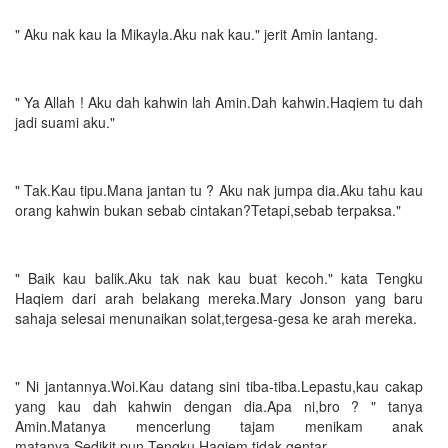
" Aku nak kau la Mikayla.Aku nak kau." jerit Amin lantang.
" Ya Allah ! Aku dah kahwin lah Amin.Dah kahwin.Haqiem tu dah
jadi suami aku."
" Tak.Kau tipu.Mana jantan tu ? Aku nak jumpa dia.Aku tahu kau
orang kahwin bukan sebab cintakan?Tetapi,sebab terpaksa."
" Baik kau balik.Aku tak nak kau buat kecoh." kata Tengku
Haqiem dari arah belakang mereka.Mary Jonson yang baru
sahaja selesai menunaikan solat,tergesa-gesa ke arah mereka.
" Ni jantannya.Woi.Kau datang sini tiba-tiba.Lepastu,kau cakap
yang kau dah kahwin dengan dia.Apa ni,bro ? " tanya
Amin.Matanya mencerlung tajam menikam anak
matanya.Sedikit pun Tengku Haqiem tidak gentar.