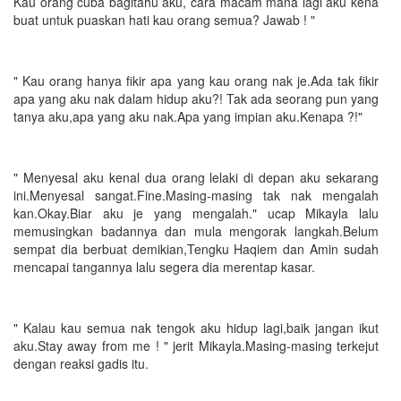
Kau orang cuba bagitahu aku, cara macam mana lagi aku kena
buat untuk puaskan hati kau orang semua? Jawab ! "
" Kau orang hanya fikir apa yang kau orang nak je.Ada tak fikir
apa yang aku nak dalam hidup aku?! Tak ada seorang pun yang
tanya aku,apa yang aku nak.Apa yang impian aku.Kenapa ?!"
" Menyesal aku kenal dua orang lelaki di depan aku sekarang
ini.Menyesal sangat.Fine.Masing-masing tak nak mengalah
kan.Okay.Biar aku je yang mengalah." ucap Mikayla lalu
memusingkan badannya dan mula mengorak langkah.Belum
sempat dia berbuat demikian,Tengku Haqiem dan Amin sudah
mencapai tangannya lalu segera dia merentap kasar.
" Kalau kau semua nak tengok aku hidup lagi,baik jangan ikut
aku.Stay away from me ! " jerit Mikayla.Masing-masing terkejut
dengan reaksi gadis itu.