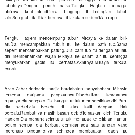
tubuhnya.Dengan penuh nafsu,Tengku Haqiem memagut
bibirnya kuat.Lalu,bibirnya hinggap di bahagian tubuh
lain.Sungguh dia tidak berdaya di lakukan sedemikian rupa.
Tengku Haqiem mencempung tubuh Mikayla ke dalam bilik
air.Dia mencampakkan tubuh itu ke dalam bath tub.Sama
seperti mencampakkan patung.Diisi bath tub itu dengan air lalu
dia membenamkan wajah Mikayla ke dalam air itu sehingga
menyukarkan gadis itu bernafas.Akhirnya,Mikayla terkulai
lemah.
Azan Zohor daripada masjid berdekatan menyebabkan Mikayla
tersedar daripada pengsannya.Diperhatikan keadaanya
rupanya dia pengsan.Dia bangun untuk membersihkan diri.Baru
dia sedari,dia berada di atas katil dengan tidak
berbaju.Rambutnya masih basah dek dilemaskan oleh Tengku
Haqiem.Dia menarik selimut untuk menapak ke bilik air namun
belum sempat dia berbuat demikian,ada satu tangan yang
merentap pinggangnya sehingga membuatkan gadis itu