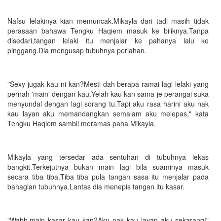
Nafsu lelakinya kian memuncak.Mikayla dari tadi masih tidak
perasaan bahawa Tengku Haqiem masuk ke biliknya.Tanpa
disedari,tangan lelaki itu menjalar ke pahanya lalu ke
pinggang.Dia mengusap tubuhnya perlahan.
"Sexy jugak kau ni kan?Mesti dah berapa ramai lagi lelaki yang
pernah 'main' dengan kau.Yelah kau kan sama je perangai suka
menyundal dengan lagi sorang tu.Tapi aku rasa harini aku nak
kau layan aku memandangkan semalam aku melepas," kata
Tengku Haqiem sambil meramas paha Mikayla.
Mikayla yang tersedar ada sentuhan di tubuhnya lekas
bangkit.Terkejutnya bukan main lagi bila suaminya masuk
secara tiba tiba.Tiba tiba pula tangan sasa itu menjalar pada
bahagian tubuhnya.Lantas dia menepis tangan itu kasar.
"Wahh,main kasar kau kan?Aku nak kau layan aku sekarang!"