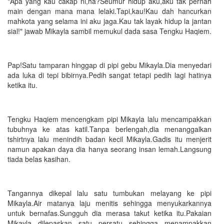
"Apa yang kau cakap ni,ha?Seumur hidup aku,aku tak pernah
main dengan mana mana lelaki.Tapi,kau!Kau dah hancurkan
mahkota yang selama ini aku jaga.Kau tak layak hidup la jantan
sial!" jawab Mikayla sambil memukul dada sasa Tengku Haqiem.
Pap!Satu tamparan hinggap di pipi gebu Mikayla.Dia menyedari
ada luka di tepi bibirnya.Pedih sangat tetapi pedih lagi hatinya
ketika itu.
Tengku Haqiem mencengkam pipi Mikayla lalu mencampakkan
tubuhnya ke atas katil.Tanpa berlengah,dia menanggalkan
tshirtnya lalu menindih badan kecil Mikayla.Gadis itu menjerit
namun apakan daya dia hanya seorang insan lemah.Langsung
tiada belas kasihan.
Tangannya dikepal lalu satu tumbukan melayang ke pipi
Mikayla.Air matanya laju menitis sehingga menyukarkannya
untuk bernafas.Sungguh dia merasa takut ketika itu.Pakaian
Mikayla dilepaskan satu persatu sehingga menampakkan