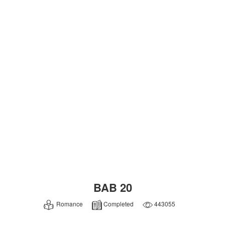
BAB 20
Romance
Completed
443055