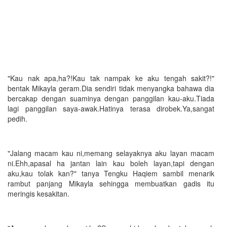
"Kau nak apa,ha?!Kau tak nampak ke aku tengah sakit?!"
bentak Mikayla geram.Dia sendiri tidak menyangka bahawa dia
bercakap dengan suaminya dengan panggilan kau-aku.Tiada
lagi panggilan saya-awak.Hatinya terasa dirobek.Ya,sangat
pedih.
"Jalang macam kau ni,memang selayaknya aku layan macam
ni.Ehh,apasal ha jantan lain kau boleh layan,tapi dengan
aku,kau tolak kan?" tanya Tengku Haqiem sambil menarik
rambut panjang Mikayla sehingga membuatkan gadis itu
meringis kesakitan.