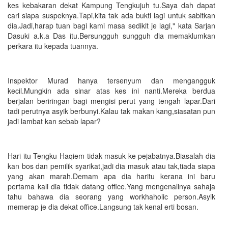
kes kebakaran dekat Kampung Tengkujuh tu.Saya dah dapat
cari siapa suspeknya.Tapi,kita tak ada bukti lagi untuk sabitkan
dia.Jadi,harap tuan bagi kami masa sedikit je lagi," kata Sarjan
Dasuki a.k.a Das itu.Bersungguh sungguh dia memaklumkan
perkara itu kepada tuannya.
Inspektor Murad hanya tersenyum dan mengangguk
kecil.Mungkin ada sinar atas kes ini nanti.Mereka berdua
berjalan beriringan bagi mengisi perut yang tengah lapar.Dari
tadi perutnya asyik berbunyi.Kalau tak makan kang,siasatan pun
jadi lambat kan sebab lapar?
Hari itu Tengku Haqiem tidak masuk ke pejabatnya.Biasalah dia
kan bos dan pemilik syarikat,jadi dia masuk atau tak,tiada siapa
yang akan marah.Demam apa dia haritu kerana ini baru
pertama kali dia tidak datang office.Yang mengenalinya sahaja
tahu bahawa dia seorang yang workhaholic person.Asyik
memerap je dia dekat office.Langsung tak kenal erti bosan.