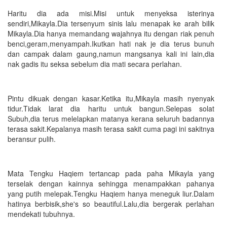
Haritu dia ada misi.Misi untuk menyeksa isterinya
sendiri,Mikayla.Dia tersenyum sinis lalu menapak ke arah bilik
Mikayla.Dia hanya memandang wajahnya itu dengan riak penuh
benci,geram,menyampah.Ikutkan hati nak je dia terus bunuh
dan campak dalam gaung,namun mangsanya kali ini lain,dia
nak gadis itu seksa sebelum dia mati secara perlahan.
Pintu dikuak dengan kasar.Ketika itu,Mikayla masih nyenyak
tidur.Tidak larat dia haritu untuk bangun.Selepas solat
Subuh,dia terus melelapkan matanya kerana seluruh badannya
terasa sakit.Kepalanya masih terasa sakit cuma pagi ini sakitnya
beransur pulih.
Mata Tengku Haqiem tertancap pada paha Mikayla yang
terselak dengan kainnya sehingga menampakkan pahanya
yang putih melepak.Tengku Haqiem hanya meneguk liur.Dalam
hatinya berbisik,she's so beautiful.Lalu,dia bergerak perlahan
mendekati tubuhnya.