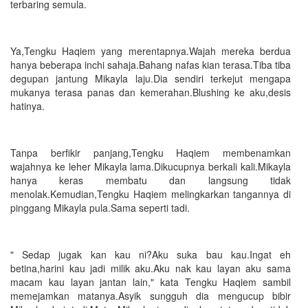
terbaring semula.
Ya,Tengku Haqiem yang merentapnya.Wajah mereka berdua
hanya beberapa inchi sahaja.Bahang nafas kian terasa.Tiba tiba
degupan jantung Mikayla laju.Dia sendiri terkejut mengapa
mukanya terasa panas dan kemerahan.Blushing ke aku,desis
hatinya.
Tanpa berfikir panjang,Tengku Haqiem membenamkan
wajahnya ke leher Mikayla lama.Dikucupnya berkali kali.Mikayla
hanya keras membatu dan langsung tidak
menolak.Kemudian,Tengku Haqiem melingkarkan tangannya di
pinggang Mikayla pula.Sama seperti tadi.
" Sedap jugak kan kau ni?Aku suka bau kau.Ingat eh
betina,harini kau jadi milik aku.Aku nak kau layan aku sama
macam kau layan jantan lain," kata Tengku Haqiem sambil
memejamkan matanya.Asyik sungguh dia mengucup bibir