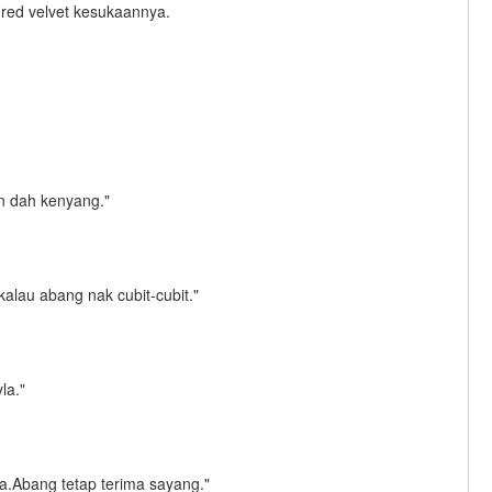
red velvet kesukaannya.
n dah kenyang."
kalau abang nak cubit-cubit."
la."
.Abang tetap terima sayang."