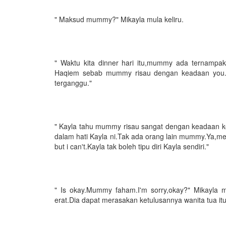
" Maksud mummy?" Mikayla mula keliru.
" Waktu kita dinner hari itu,mummy ada ternampa
Haqiem sebab mummy risau dengan keadaan you.Mu
terganggu."
" Kayla tahu mummy risau sangat dengan keadaan ke
dalam hati Kayla ni.Tak ada orang lain mummy.Ya,
but i can't.Kayla tak boleh tipu diri Kayla sendiri."
" Is okay.Mummy faham.I'm sorry,okay?" Mikayla
erat.Dia dapat merasakan ketulusannya wanita tua it