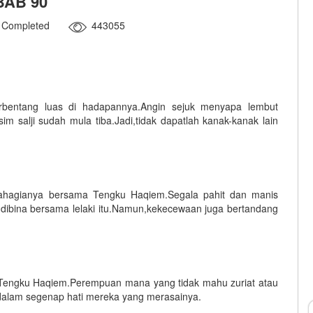
BAB 90
Completed
443055
rbentang luas di hadapannya.Angin sejuk menyapa lembut
im salji sudah mula tiba.Jadi,tidak dapatlah kanak-kanak lain
ahagianya bersama Tengku Haqiem.Segala pahit dan manis
 dibina bersama lelaki itu.Namun,kekecewaan juga bertandang
 Tengku Haqiem.Perempuan mana yang tidak mahu zuriat atau
 dalam segenap hati mereka yang merasainya.