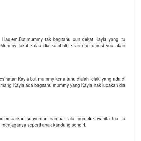
k Haqiem.But,mummy tak bagitahu pun dekat Kayla yang itu
mmy takut kalau dia kembali,fikiran dan emosi you akan
sihatan Kayla but mummy kena tahu dialah lelaki yang ada di
memang Kayla ada bagitahu mummy yang Kayla nak lupakan dia
 melemparkan senyuman hambar lalu memeluk wanita tua itu
u menjaganya seperti anak kandung sendiri.