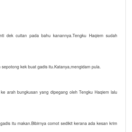
nti dek cuitan pada bahu kanannya.Tengku Haqiem sudah
an sepotong kek buat gadis itu.Katanya,mengidam pula.
ih ke arah bungkusan yang dipegang oleh Tengku Haqiem lalu
t gadis itu makan.Bibirnya comot sedikit kerana ada kesan krim