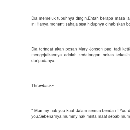
Dia memeluk tubuhnya dingin.Entah berapa masa lag
ini.Hanya menanti sahaja sisa hidupnya dihabiskan 
Dia teringat akan pesan Mary Jonson pagi tadi k
mengejutkannya adalah kedatangan bekas kekasihn
daripadanya.
Throwback~
" Mummy nak you kuat dalam semua benda ni.You d
you.Sebenarnya,mummy nak minta maaf sebab mummy