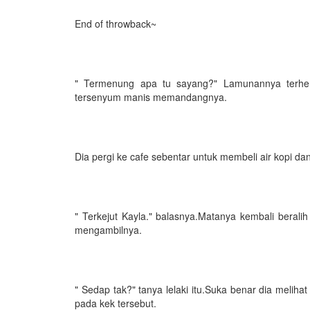
End of throwback~
" Termenung apa tu sayang?" Lamunannya terhe
tersenyum manis memandangnya.
Dia pergi ke cafe sebentar untuk membeli air kopi d
" Terkejut Kayla." balasnya.Matanya kembali beral
mengambilnya.
" Sedap tak?" tanya lelaki itu.Suka benar dia meliha
pada kek tersebut.