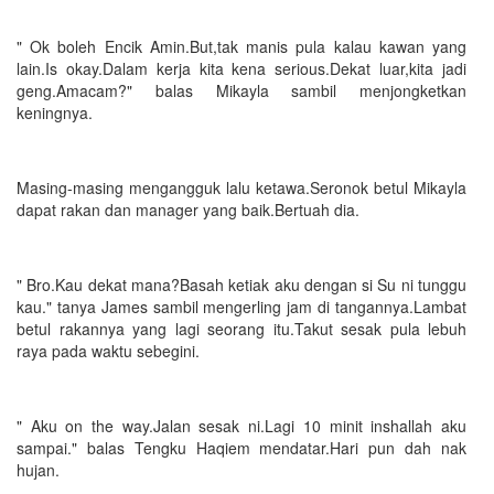
" Ok boleh Encik Amin.But,tak manis pula kalau kawan yang
lain.Is okay.Dalam kerja kita kena serious.Dekat luar,kita jadi
geng.Amacam?" balas Mikayla sambil menjongketkan
keningnya.
Masing-masing mengangguk lalu ketawa.Seronok betul Mikayla
dapat rakan dan manager yang baik.Bertuah dia.
" Bro.Kau dekat mana?Basah ketiak aku dengan si Su ni tunggu
kau." tanya James sambil mengerling jam di tangannya.Lambat
betul rakannya yang lagi seorang itu.Takut sesak pula lebuh
raya pada waktu sebegini.
" Aku on the way.Jalan sesak ni.Lagi 10 minit inshallah aku
sampai." balas Tengku Haqiem mendatar.Hari pun dah nak
hujan.