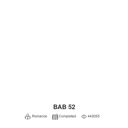
BAB 52
Romance
Completed
443055