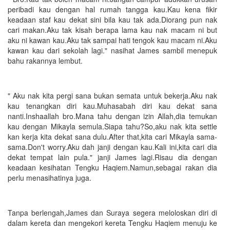
peribadi kau dengan hal rumah tangga kau.Kau kena fikir
keadaan staf kau dekat sini bila kau tak ada.Diorang pun nak
cari makan.Aku tak kisah berapa lama kau nak macam ni but
aku ni kawan kau.Aku tak sampai hati tengok kau macam ni.Aku
kawan kau dari sekolah lagi." nasihat James sambil menepuk
bahu rakannya lembut.
" Aku nak kita pergi sana bukan semata untuk bekerja.Aku nak
kau tenangkan diri kau.Muhasabah diri kau dekat sana
nanti.Inshaallah bro.Mana tahu dengan izin Allah,dia temukan
kau dengan Mikayla semula.Siapa tahu?So,aku nak kita settle
kan kerja kita dekat sana dulu.After that,kita cari Mikayla sama-
sama.Don't worry.Aku dah janji dengan kau.Kali ini,kita cari dia
dekat tempat lain pula." janji James lagi.Risau dia dengan
keadaan kesihatan Tengku Haqiem.Namun,sebagai rakan dia
perlu menasihatinya juga.
Tanpa berlengah,James dan Suraya segera meloloskan diri di
dalam kereta dan mengekori kereta Tengku Haqiem menuju ke