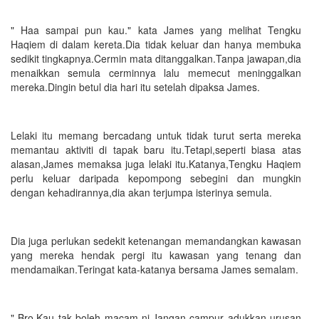
" Haa sampai pun kau." kata James yang melihat Tengku
Haqiem di dalam kereta.Dia tidak keluar dan hanya membuka
sedikit tingkapnya.Cermin mata ditanggalkan.Tanpa jawapan,dia
menaikkan semula cerminnya lalu memecut meninggalkan
mereka.Dingin betul dia hari itu setelah dipaksa James.
Lelaki itu memang bercadang untuk tidak turut serta mereka
memantau aktiviti di tapak baru itu.Tetapi,seperti biasa atas
alasan,James memaksa juga lelaki itu.Katanya,Tengku Haqiem
perlu keluar daripada kepompong sebegini dan mungkin
dengan kehadirannya,dia akan terjumpa isterinya semula.
Dia juga perlukan sedekit ketenangan memandangkan kawasan
yang mereka hendak pergi itu kawasan yang tenang dan
mendamaikan.Teringat kata-katanya bersama James semalam.
" Bro.Kau tak boleh macam ni.Jangan campur adukkan urusan