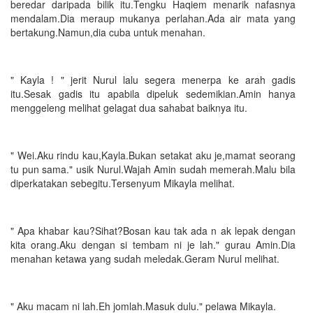
beredar daripada bilik itu.Tengku Haqiem menarik nafasnya
mendalam.Dia meraup mukanya perlahan.Ada air mata yang
bertakung.Namun,dia cuba untuk menahan.
" Kayla ! " jerit Nurul lalu segera menerpa ke arah gadis
itu.Sesak gadis itu apabila dipeluk sedemikian.Amin hanya
menggeleng melihat gelagat dua sahabat baiknya itu.
" Wei.Aku rindu kau,Kayla.Bukan setakat aku je,mamat seorang
tu pun sama." usik Nurul.Wajah Amin sudah memerah.Malu bila
diperkatakan sebegitu.Tersenyum Mikayla melihat.
" Apa khabar kau?Sihat?Bosan kau tak ada n ak lepak dengan
kita orang.Aku dengan si tembam ni je lah." gurau Amin.Dia
menahan ketawa yang sudah meledak.Geram Nurul melihat.
" Aku macam ni lah.Eh jomlah.Masuk dulu." pelawa Mikayla.