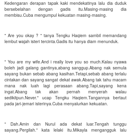
Kedengaran derapan tapak kaki mendekatinya lalu dia duduk
bersebelahan dengan gadis itu.Masing-masing dia
membisu.Cuba mengumpul kekuatan masing-masing.
" Are you okay ? " tanya Tengku Haqiem sambil memandang
lembut wajah isteri tercinta.Gadis itu hanya diam menunduk.
" You are my wife.And i really love you so much.Kalau nyawa
boleh jadi galang gantinya,abang sanggup.Abang nak semula
sayang bukan sebab abang kasihan.Tetapi,sebab abang terlalu
cintakan dan sayang sangat dekat awak.Abang tak tahu macam
mana nak luah lagi perasaan abang.Tapi,sayang kena
ingat.Abang tak akan pernah menyerah walau
sedikitpun.Never." ucap Tengku Haqiem.Tangannya bertaut
pada jari-jemari isterinya.Cuba menyalurkan kekuatan.
" Dah.Amin dan Nurul ada dekat luar.Tengah tunggu
sayang.Pergilah." kata lelaki itu.Mikayla mengangguk lalu