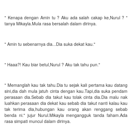
" Kenapa dengan Amin tu ? Aku ada salah cakap ke,Nurul ? "
tanya Mikayla.Mula rasa bersalah dalam dirinya.
" Amin tu sebenarnya dia...Dia suka dekat kau."
" Haaa?! Kau biar betul,Nurul ? Aku tak tahu pun."
" Memanglah kau tak tahu.Dia tu sejak kali pertama kau datang
sini,dia dah mula jatuh cinta dengan kau.Tapi,dia suka pendam
perasaan dia.Sebab dia takut kau tolak cinta dia.Dia malu nak
luahkan perasaan dia dekat kau sebab dia takut nanti kalau kau
tak terima dia,hubungan kau orang akan renggang sebab
benda ni." jujur Nurul.Mikayla mengangguk tanda faham.Ada
rasa simpati muncul dalam dirinya.