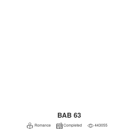
BAB 63
Romance
Completed
443055