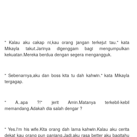
" Kalau aku cakap ni,kau orang jangan terkejut tau." kata
Mikayla takut.Jarinya digenggam bagi mengumpulkan
kekuatan.Mereka berdua dengan segera mengangguk.
" Sebenarnya,aku dan boss kita tu dah kahwin." kata Mikayla
tergagap.
" A..apa ?!" jerit Amin.Matanya terkebil-kebil
memandang.Adakah dia salah dengar ?
" Yes.I'm his wife.Kita orang dah lama kahwin.Kalau aku cerita
dekat kau orang pun panjang.Jadi,aku rasa better aku bagitahu