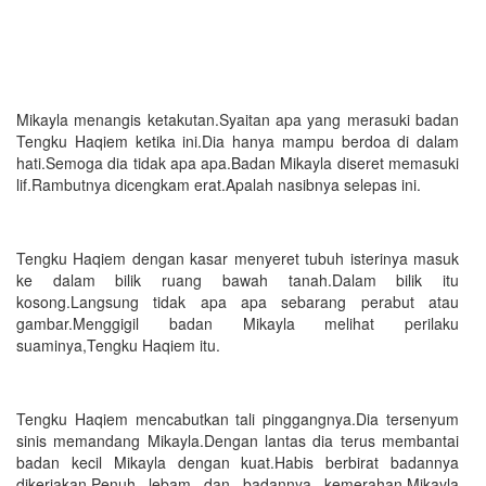
Mikayla menangis ketakutan.Syaitan apa yang merasuki badan
Tengku Haqiem ketika ini.Dia hanya mampu berdoa di dalam
hati.Semoga dia tidak apa apa.Badan Mikayla diseret memasuki
lif.Rambutnya dicengkam erat.Apalah nasibnya selepas ini.
Tengku Haqiem dengan kasar menyeret tubuh isterinya masuk
ke dalam bilik ruang bawah tanah.Dalam bilik itu
kosong.Langsung tidak apa apa sebarang perabut atau
gambar.Menggigil badan Mikayla melihat perilaku
suaminya,Tengku Haqiem itu.
Tengku Haqiem mencabutkan tali pinggangnya.Dia tersenyum
sinis memandang Mikayla.Dengan lantas dia terus membantai
badan kecil Mikayla dengan kuat.Habis berbirat badannya
dikerjakan.Penuh lebam dan badannya kemerahan.Mikayla