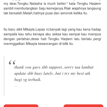
my dear,Tengku Natasha is much better." kata Tengku Haqiem
sambil membutangkan baju kemejanya.Riak wajahnya langsung
tak bersalah.Malah,hatinya puas dan seronok ketika itu.
Itu baru sikit Mikayla.Lepas ni,banyak lagi yang kau kena hadap
sampaila kau tahu kenapa aku seksa kau sampai kau mampus
dengan perlahan,desis hati Tengku Haqiem lalu berlalu pergi
meninggalkan Mikayla keseorangan di bilik itu.
thank you guys sbb support..sorry tau lambat
update sbb busy lately..but i try my best utk