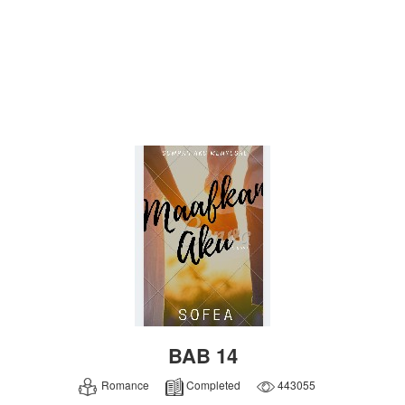
BAB 14
Romance
Completed
443055