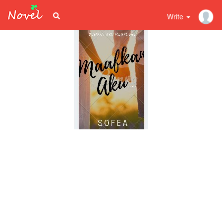
Write