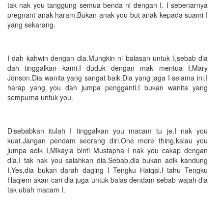
tak nak you tanggung semua benda ni dengan I. I sebenarnya
pregnant anak haram.Bukan anak you but anak kepada suami I
yang sekarang.
I dah kahwin dengan dia.Mungkin ni balasan untuk I,sebab dia
dah tinggalkan kami.I duduk dengan mak mentua I,Mary
Jonson.Dia wanita yang sangat baik.Dia yang jaga I selama ini.I
harap yang you dah jumpa pengganti.I bukan wanita yang
sempurna untuk you.
Disebabkan itulah I tinggalkan you macam tu je.I nak you
kuat.Jangan pendam seorang diri.One more thing,kalau you
jumpa adik I,Mikayla binti Mustapha I nak you cakap dengan
dia.I tak nak you salahkan dia.Sebab,dia bukan adik kandung
I.Yes,dia bukan darah daging I Tengku Haiqal.I tahu Tengku
Haqiem akan cari dia juga untuk balas dendam sebab wajah dia
tak ubah macam I.