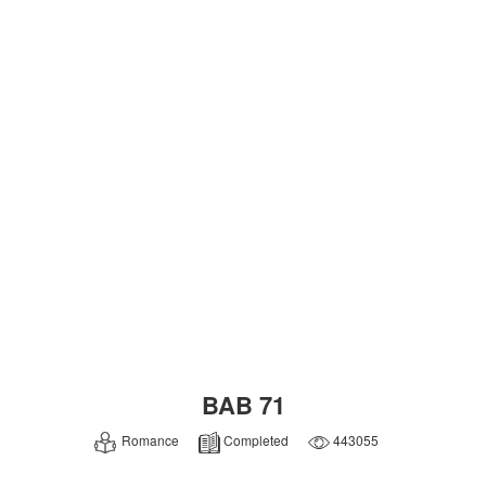
BAB 71
Romance
Completed
443055