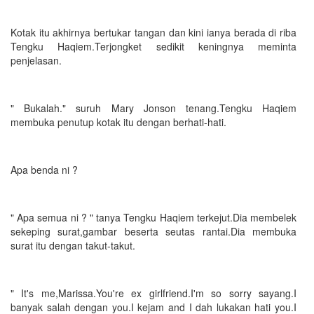
Kotak itu akhirnya bertukar tangan dan kini ianya berada di riba
Tengku Haqiem.Terjongket sedikit keningnya meminta
penjelasan.
" Bukalah." suruh Mary Jonson tenang.Tengku Haqiem
membuka penutup kotak itu dengan berhati-hati.
Apa benda ni ?
" Apa semua ni ? " tanya Tengku Haqiem terkejut.Dia membelek
sekeping surat,gambar beserta seutas rantai.Dia membuka
surat itu dengan takut-takut.
" It's me,Marissa.You're ex girlfriend.I'm so sorry sayang.I
banyak salah dengan you.I kejam and I dah lukakan hati you.I