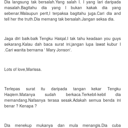
Dia langsung tak bersalah.Yang salah I. I yang lari daripada
masalah.Bagitahu dia yang I bukan kakak dia yang
sebenar.Walaupun perit,I terpaksa bagitahu juga.Cari dia and
tell her the truth.Dia memang tak bersalah.Jangan seksa dia.
Jaga diri baik-baik Tengku Haiqal.I tak tahu keadaan you guys
sekarang.Kalau dah baca surat ini,jangan lupa lawat kubur I
.Cari wanita bernama ' Mary Jonson'.
Lots of love,Marissa.
Terlepas surat itu daripada tangan kekar Tengku
Haqiem.Matanya sudah berkaca.Terkebil-kebil dia
memandang.Nafasnya terasa sesak.Adakah semua benda ini
benar ? Kenapa ?
Dia menekup mukanya dan mula menangis.Dia cuba