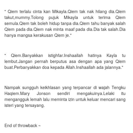
" Qiem terlalu cinta kan Mikayla.Qiem tak nak hilang dia.Qiem
takut,mummy.Tolong pujuk Mikayla untuk terima Qiem
semula.Qiem tak boleh hidup tanpa dia.Qiem tahu banyak salah
Qiem pada dia.Qiem nak minta maaf pada dia.Dia tak salah.Dia
hanya mangsa kerakusan Qiem je."
" Qiem.Banyakkan istighfar.Inshaallah hatinya Kayla tu
lembut.Jangan pernah berputus asa dengan apa yang Qiem
buat.Perbanyakkan doa kepada Allah.Inshaallah ada jalannya."
Nampak sungguh keikhlasan yang terpancar di wajah Tengku
Haqiem.Mary Jonson sendiri mengakuinya.Lelaki itu
mengangguk lemah lalu meminta izin untuk keluar mencari sang
isteri yang tersayang.
End of throwback ~