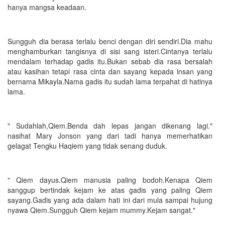
hanya mangsa keadaan.
Sungguh dia berasa terlalu benci dengan diri sendiri.Dia mahu
menghamburkan tangisnya di sisi sang isteri.Cintanya terlalu
mendalam terhadap gadis itu.Bukan sebab dia rasa bersalah
atau kasihan tetapi rasa cinta dan sayang kepada insan yang
bernama Mikayla.Nama gadis itu sudah lama terpahat di hatinya
lama.
" Sudahlah,Qiem.Benda dah lepas jangan dikenang lagi."
nasihat Mary Jonson yang dari tadi hanya memerhatikan
gelagat Tengku Haqiem yang tidak senang duduk.
" Qiem dayus.Qiem manusia paling bodoh.Kenapa Qiem
sanggup bertindak kejam ke atas gadis yang paling Qiem
sayang.Gadis yang ada dalam hati ini dari mula sampai hujung
nyawa Qiem.Sungguh Qiem kejam mummy.Kejam sangat."