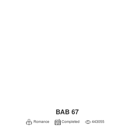
BAB 67
Romance
Completed
443055