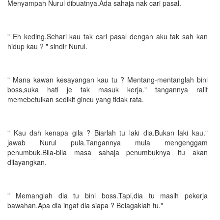
Menyampah Nurul dibuatnya.Ada sahaja nak cari pasal.
" Eh keding.Sehari kau tak cari pasal dengan aku tak sah kan
hidup kau ? " sindir Nurul.
" Mana kawan kesayangan kau tu ? Mentang-mentanglah bini
boss,suka hati je tak masuk kerja." tangannya ralit
memebetulkan sedikit gincu yang tidak rata.
" Kau dah kenapa gila ? Biarlah tu laki dia.Bukan laki kau."
jawab Nurul pula.Tangannya mula mengenggam
penumbuk.Bila-bila masa sahaja penumbuknya itu akan
dilayangkan.
" Memanglah dia tu bini boss.Tapi,dia tu masih pekerja
bawahan.Apa dia ingat dia siapa ? Belagaklah tu."