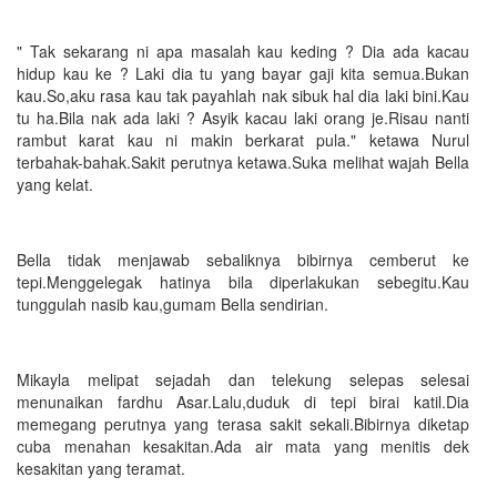
" Tak sekarang ni apa masalah kau keding ? Dia ada kacau
hidup kau ke ? Laki dia tu yang bayar gaji kita semua.Bukan
kau.So,aku rasa kau tak payahlah nak sibuk hal dia laki bini.Kau
tu ha.Bila nak ada laki ? Asyik kacau laki orang je.Risau nanti
rambut karat kau ni makin berkarat pula." ketawa Nurul
terbahak-bahak.Sakit perutnya ketawa.Suka melihat wajah Bella
yang kelat.
Bella tidak menjawab sebaliknya bibirnya cemberut ke
tepi.Menggelegak hatinya bila diperlakukan sebegitu.Kau
tunggulah nasib kau,gumam Bella sendirian.
Mikayla melipat sejadah dan telekung selepas selesai
menunaikan fardhu Asar.Lalu,duduk di tepi birai katil.Dia
memegang perutnya yang terasa sakit sekali.Bibirnya diketap
cuba menahan kesakitan.Ada air mata yang menitis dek
kesakitan yang teramat.