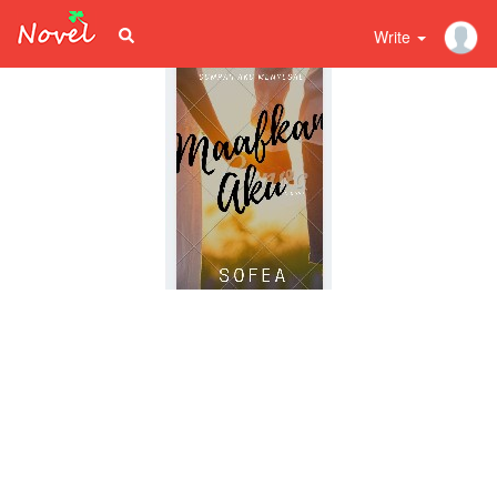
Write