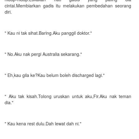
cintai.Membiarkan gadis itu melakukan pembedahan seorang
diri.
" Kau ni tak sihat.Baring.Aku panggil doktor."
" No.Aku nak pergi Australia sekarang."
" Eh,kau gila ke?Kau belum boleh discharged lagi."
" Aku tak kisah.Tolong uruskan untuk aku,Fir.Aku nak teman
dia."
" Kau kena rest dulu.Dah lewat dah ni."