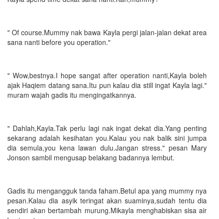
" Of course.Mummy nak bawa Kayla pergi jalan-jalan dekat area
sana nanti before you operation."
" Wow,bestnya.I hope sangat after operation nanti,Kayla boleh
ajak Haqiem datang sana.Itu pun kalau dia still ingat Kayla lagi."
muram wajah gadis itu mengingatkannya.
" Dahlah,Kayla.Tak perlu lagi nak ingat dekat dia.Yang penting
sekarang adalah kesihatan you.Kalau you nak balik sini jumpa
dia semula,you kena lawan dulu.Jangan stress." pesan Mary
Jonson sambil mengusap belakang badannya lembut.
Gadis itu mengangguk tanda faham.Betul apa yang mummy nya
pesan.Kalau dia asyik teringat akan suaminya,sudah tentu dia
sendiri akan bertambah murung.Mikayla menghabiskan sisa air