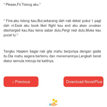
" Please,Fir.Tolong aku."
" Fine,aku tolong kau.But,sekarang dah nak dekat pukul 1 pagi
dah ni.Esok aku book tiket flight kau and aku akan uruskan
discharged kau.Kau kena sabar dulu.Pergi rest dulu.Muka kau
pucat tu."
Tengku Haqiem bagai nak gila mahu berjumpa dengan gadis
itu.Dia mahu segera bertemu dan menemaninya.Langkah berat
diatur semula menuju ke katilnya.
< Previous
Download NovelPlus A