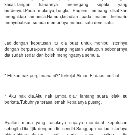
kasar.Tangan kanannya memegang kepala yang
berdenyut.Pada mulanya,Tengku Haqiem memang disahkan
menghidap amnesia.Namun,kejadian pada malam kelmarin
menyebabkan semua memorinya muncul satu demi satu.
Jadi,dengan keputusan itu dia buat untuk menipu isterinya
dengan berpura-pura dia hilang ingatan walaupun sebenarnya
dia sudah sedar dan boleh mengingatnya semula.
" Eh kau nak pergi mana ni?" terkejut Aiman Firdaus melihat.
" Aku nak dia.Aku nak jumpa dia." lantang suara lelaki itu
berkata.Tubuhnya terasa lemah.Kepalanya pusing.
Syaitan mana yang rasuknya supaya membuat keputusan
sebegitu.Dia jijik dengan diri sendiri.Sanggup menipu isterinya
hidup-hidup.Lukakan hati gadis yang paling dia