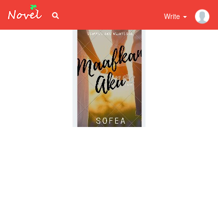
Write