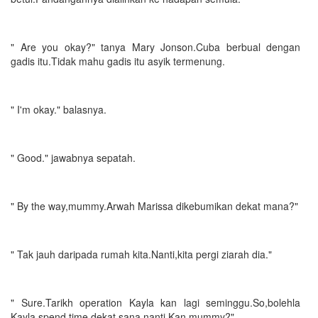
" Are you okay?" tanya Mary Jonson.Cuba berbual dengan
gadis itu.Tidak mahu gadis itu asyik termenung.
" I'm okay." balasnya.
" Good." jawabnya sepatah.
" By the way,mummy.Arwah Marissa dikebumikan dekat mana?"
" Tak jauh daripada rumah kita.Nanti,kita pergi ziarah dia."
" Sure.Tarikh operation Kayla kan lagi seminggu.So,bolehla
Kayla spend time dekat sana nanti.Kan,mummy?"