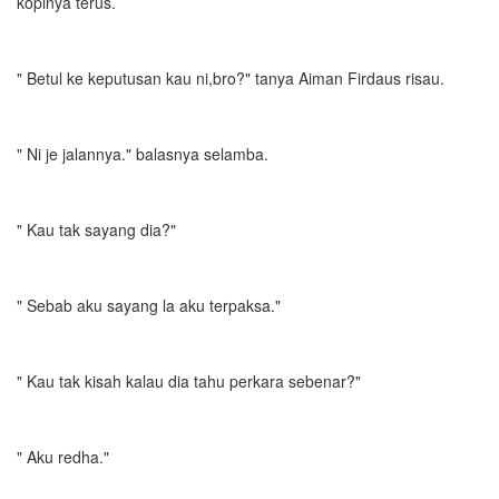
kopinya terus.
" Betul ke keputusan kau ni,bro?" tanya Aiman Firdaus risau.
" Ni je jalannya." balasnya selamba.
" Kau tak sayang dia?"
" Sebab aku sayang la aku terpaksa."
" Kau tak kisah kalau dia tahu perkara sebenar?"
" Aku redha."