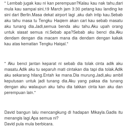
" Lembab jugak kau ni kan perempuan?Kalau kau nak tahu,dari
mula kau sampai sini,19 March jam 3:30 petang kau landing ke
sini dari Berlin.Masa dekat airport lagi ,aku dah intip kau.Sebab
aku tahu masa tu Tengku Haqiem akan cari kau sebab masatu
aku tunang dia.Jadi,semua benda aku tahu.Aku upah orang
untuk siasat semua ni.Sebab apa?Sebab aku benci dia.Aku
dendam dengan dia macam mana dia dendam dengan kakak
kau atas kematian Tengku Haiqal."
" Aku benci jantan keparat ni sebab dia tolak cinta adik aku
masatu.Adik aku tu separuh mati cintakan dia tapi dia tolak.Adik
aku sekarang hilang.Entah ke mana.Dia murung.Jadi,aku ambil
keputusan untuk jadi tunang dia.Aku yang paksa dia tunang
dengan aku walaupun aku tahu dia takkan cinta kan aku dan
perempuan lain."
David bangun lalu mencangkung di hadapan Mikayla.Gadis itu
menangis lagi.Apa semua ni?
David pula mula berbicara.