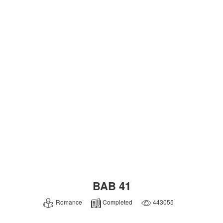
BAB 41
Romance
Completed
443055