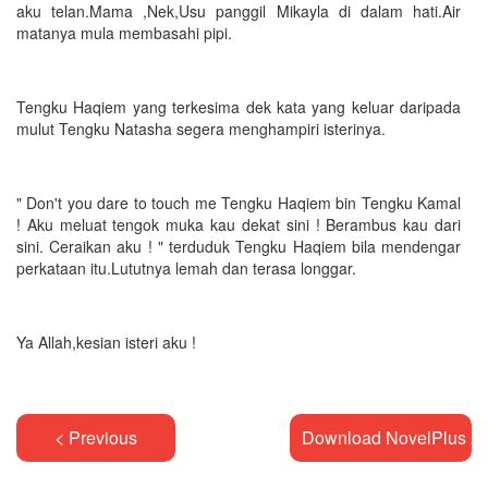
aku telan.Mama ,Nek,Usu panggil Mikayla di dalam hati.Air
matanya mula membasahi pipi.
Tengku Haqiem yang terkesima dek kata yang keluar daripada
mulut Tengku Natasha segera menghampiri isterinya.
" Don't you dare to touch me Tengku Haqiem bin Tengku Kamal
! Aku meluat tengok muka kau dekat sini ! Berambus kau dari
sini. Ceraikan aku ! " terduduk Tengku Haqiem bila mendengar
perkataan itu.Lututnya lemah dan terasa longgar.
Ya Allah,kesian isteri aku !
< Previous
Download NovelPlus A