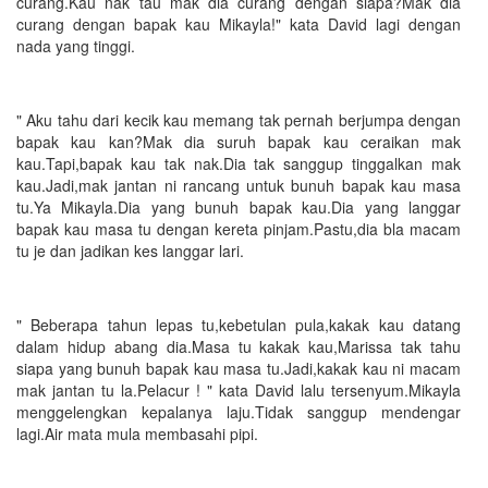
curang.Kau nak tau mak dia curang dengan siapa?Mak dia
curang dengan bapak kau Mikayla!" kata David lagi dengan
nada yang tinggi.
" Aku tahu dari kecik kau memang tak pernah berjumpa dengan
bapak kau kan?Mak dia suruh bapak kau ceraikan mak
kau.Tapi,bapak kau tak nak.Dia tak sanggup tinggalkan mak
kau.Jadi,mak jantan ni rancang untuk bunuh bapak kau masa
tu.Ya Mikayla.Dia yang bunuh bapak kau.Dia yang langgar
bapak kau masa tu dengan kereta pinjam.Pastu,dia bla macam
tu je dan jadikan kes langgar lari.
" Beberapa tahun lepas tu,kebetulan pula,kakak kau datang
dalam hidup abang dia.Masa tu kakak kau,Marissa tak tahu
siapa yang bunuh bapak kau masa tu.Jadi,kakak kau ni macam
mak jantan tu la.Pelacur ! " kata David lalu tersenyum.Mikayla
menggelengkan kepalanya laju.Tidak sanggup mendengar
lagi.Air mata mula membasahi pipi.