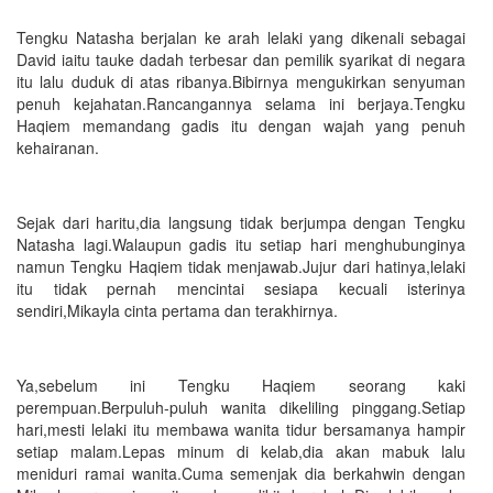
Tengku Natasha berjalan ke arah lelaki yang dikenali sebagai
David iaitu tauke dadah terbesar dan pemilik syarikat di negara
itu lalu duduk di atas ribanya.Bibirnya mengukirkan senyuman
penuh kejahatan.Rancangannya selama ini berjaya.Tengku
Haqiem memandang gadis itu dengan wajah yang penuh
kehairanan.
Sejak dari haritu,dia langsung tidak berjumpa dengan Tengku
Natasha lagi.Walaupun gadis itu setiap hari menghubunginya
namun Tengku Haqiem tidak menjawab.Jujur dari hatinya,lelaki
itu tidak pernah mencintai sesiapa kecuali isterinya
sendiri,Mikayla cinta pertama dan terakhirnya.
Ya,sebelum ini Tengku Haqiem seorang kaki
perempuan.Berpuluh-puluh wanita dikeliling pinggang.Setiap
hari,mesti lelaki itu membawa wanita tidur bersamanya hampir
setiap malam.Lepas minum di kelab,dia akan mabuk lalu
meniduri ramai wanita.Cuma semenjak dia berkahwin dengan