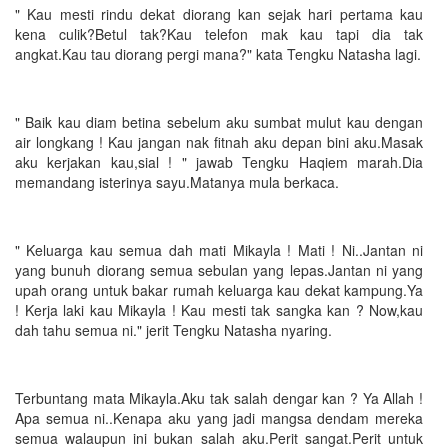
" Kau mesti rindu dekat diorang kan sejak hari pertama kau
kena culik?Betul tak?Kau telefon mak kau tapi dia tak
angkat.Kau tau diorang pergi mana?" kata Tengku Natasha lagi.
" Baik kau diam betina sebelum aku sumbat mulut kau dengan
air longkang ! Kau jangan nak fitnah aku depan bini aku.Masak
aku kerjakan kau,sial ! " jawab Tengku Haqiem marah.Dia
memandang isterinya sayu.Matanya mula berkaca.
" Keluarga kau semua dah mati Mikayla ! Mati ! Ni..Jantan ni
yang bunuh diorang semua sebulan yang lepas.Jantan ni yang
upah orang untuk bakar rumah keluarga kau dekat kampung.Ya
! Kerja laki kau Mikayla ! Kau mesti tak sangka kan ? Now,kau
dah tahu semua ni." jerit Tengku Natasha nyaring.
Terbuntang mata Mikayla.Aku tak salah dengar kan ? Ya Allah !
Apa semua ni..Kenapa aku yang jadi mangsa dendam mereka
semua walaupun ini bukan salah aku.Perit sangat.Perit untuk