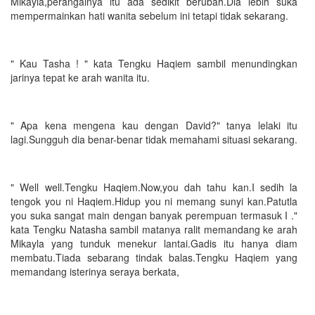
Mikayla,perangainya itu ada sedikit berubah.Dia lebih suka
mempermainkan hati wanita sebelum ini tetapi tidak sekarang.
" Kau Tasha ! " kata Tengku Haqiem sambil menundingkan
jarinya tepat ke arah wanita itu.
" Apa kena mengena kau dengan David?" tanya lelaki itu
lagi.Sungguh dia benar-benar tidak memahami situasi sekarang.
" Well well.Tengku Haqiem.Now,you dah tahu kan.I sedih la
tengok you ni Haqiem.Hidup you ni memang sunyi kan.Patutla
you suka sangat main dengan banyak perempuan termasuk I ."
kata Tengku Natasha sambil matanya ralit memandang ke arah
Mikayla yang tunduk menekur lantai.Gadis itu hanya diam
membatu.Tiada sebarang tindak balas.Tengku Haqiem yang
memandang isterinya seraya berkata,