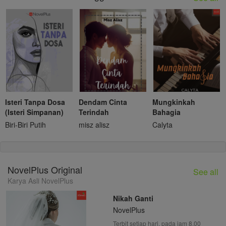
Isteri Tanpa Dosa
Dendam Cinta
Mungkinkah
(Isteri Simpanan)
Terindah
Bahagia
Biri-Biri Putih
misz alisz
Calyta
NovelPlus Original
See all
Karya Asli NovelPlus
Nikah Ganti
NovelPlus
Terbit setiap hari, pada jam 8.00