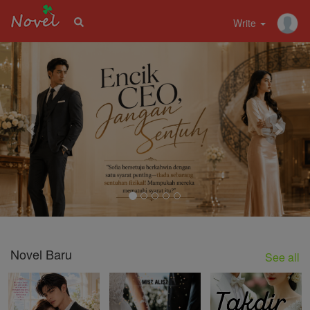
Write
Previous
Nex
Novel Baru
See all