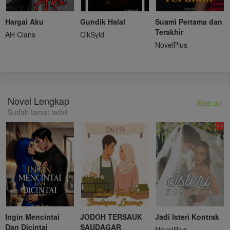
Hargai Aku
Gundik Halal
Suami Pertama dan
Terakhir
AH Clans
CikSyid
NovelPlus
Novel Lengkap
See all
Sudah tamat terbit
Ingin Mencintai
JODOH TERSAUK
Jadi Isteri Kontrak
Dan Dicintai
SAUDAGAR
NovelPlus