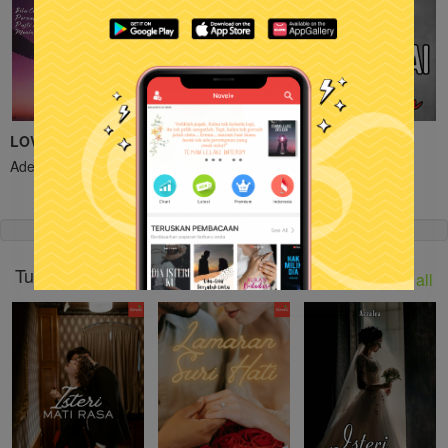
LOVE SCARS
Pak Sanggup
Hargai Aku
Adeeyla SH
Rafizah
AH Clans
Tuan CEO, I Love You!
See all