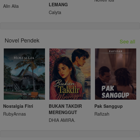
LEMANG
Alin Alia
Calyta
Novel Pendek
See all
Nostalgia Fitri
BUKAN TAKDIR
Pak Sanggup
MERENGGUT
RubyAnnas
Rafizah
DHIA AMIRA.