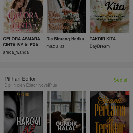
GELORA ASMARA
Dia Bintang Hatiku
TAKDIR KITA
CINTA IVY ALEXA
misz alisz
DayDream
areda_wanda
Pilihan Editor
See all
Dipilih oleh Editor NovelPlus