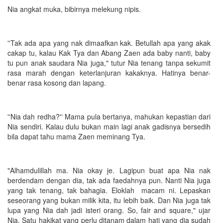
Nia angkat muka, bibirnya melekung nipis.
''Tak ada apa yang nak dimaafkan kak. Betullah apa yang akak
cakap tu, kalau Kak Tya dan Abang Zaen ada baby nanti, baby
tu pun anak saudara Nia juga," tutur Nia tenang tanpa sekumit
rasa marah dengan keterlanjuran kakaknya. Hatinya benar-
benar rasa kosong dan lapang.
''Nia dah redha?'' Mama pula bertanya, mahukan kepastian dari
Nia sendiri. Kalau dulu bukan main lagi anak gadisnya bersedih
bila dapat tahu mama Zaen meminang Tya.
"Alhamdulillah ma. Nia okay je. Lagipun buat apa Nia nak
berdendam dengan dia, tak ada faedahnya pun. Nanti Nia juga
yang tak tenang, tak bahagia. Eloklah macam ni. Lepaskan
seseorang yang bukan milik kita, itu lebih baik. Dan Nia juga tak
lupa yang Nia dah jadi isteri orang. So, fair and square," ujar
Nia. Satu hakikat yang perlu ditanam dalam hati yang dia sudah