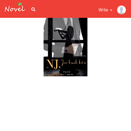
Write