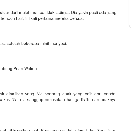
eluar dari mulut mentua tidak jadinya. Dia yakin pasti ada yang
n tempoh hari, ini kali pertama mereka bersua.
ara setelah beberapa minit menyepi.
Sambung Puan Waima.
Tak dinafikan yang Nia seorang anak yang baik dan pandai
kakak Nia, dia sanggup melukakan hati gadis itu dan anaknya
ak di kesalkan lagi. Keputusan sudah dibuat dan Zaen juga