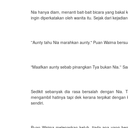
Nia hanya diam, menanti bait-bait bicara yang bakal k
ingin diperkatakan oleh wanita itu. Sejak dari kejadia
''Aunty tahu Nia marahkan aunty." Puan Waima bersu
"Maafkan aunty sebab pinangkan Tya bukan Nia.'' 
Sedikit sebanyak dia rasa bersalah dengan Nia. 
mengambil hatinya tapi dek kerana terpikat dengan 
sendiri.
Puan Waima melepaskan keluh, tiada apa yang hend