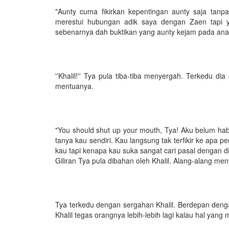
"Aunty cuma fikirkan kepentingan aunty saja tanpa
merestui hubungan adik saya dengan Zaen tapi y
sebenarnya dah buktikan yang aunty kejam pada anak
''Khalil!'' Tya pula tiba-tiba menyergah. Terkedu d
mentuanya.
"You should shut up your mouth, Tya! Aku belum hab
tanya kau sendiri. Kau langsung tak terfikir ke apa 
kau tapi kenapa kau suka sangat cari pasal dengan di
Giliran Tya pula dibahan oleh Khalil. Alang-alang me
Tya terkedu dengan sergahan Khalil. Berdepan dengan
Khalil tegas orangnya lebih-lebih lagi kalau hal yang 