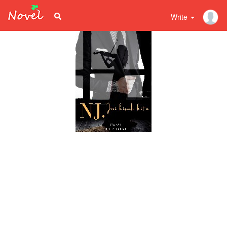
Write