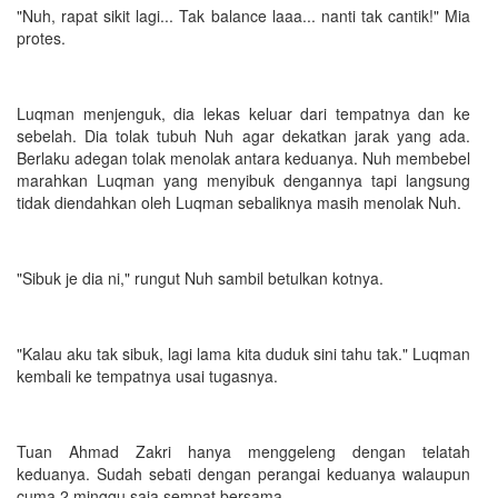
"Nuh, rapat sikit lagi... Tak balance laaa... nanti tak cantik!" Mia
protes.
Luqman menjenguk, dia lekas keluar dari tempatnya dan ke
sebelah. Dia tolak tubuh Nuh agar dekatkan jarak yang ada.
Berlaku adegan tolak menolak antara keduanya. Nuh membebel
marahkan Luqman yang menyibuk dengannya tapi langsung
tidak diendahkan oleh Luqman sebaliknya masih menolak Nuh.
"Sibuk je dia ni," rungut Nuh sambil betulkan kotnya.
"Kalau aku tak sibuk, lagi lama kita duduk sini tahu tak." Luqman
kembali ke tempatnya usai tugasnya.
Tuan Ahmad Zakri hanya menggeleng dengan telatah
keduanya. Sudah sebati dengan perangai keduanya walaupun
cuma 2 minggu saja sempat bersama.