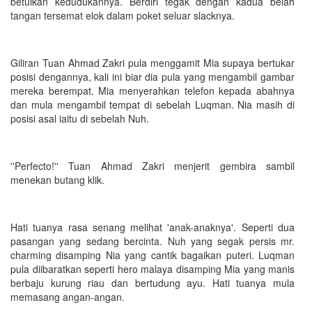
betulkan kedudukannya. Berdiri tegak dengan kadua belah
tangan tersemat elok dalam poket seluar slacknya.
Giliran Tuan Ahmad Zakri pula menggamit Mia supaya bertukar
posisi dengannya, kali ini biar dia pula yang mengambil gambar
mereka berempat. Mia menyerahkan telefon kepada abahnya
dan mula mengambil tempat di sebelah Luqman. Nia masih di
posisi asal iaitu di sebelah Nuh.
''Perfecto!'' Tuan Ahmad Zakri menjerit gembira sambil
menekan butang klik.
Hati tuanya rasa senang melihat 'anak-anaknya'. Seperti dua
pasangan yang sedang bercinta. Nuh yang segak persis mr.
charming disamping Nia yang cantik bagaikan puteri. Luqman
pula diibaratkan seperti hero malaya disamping Mia yang manis
berbaju kurung riau dan bertudung ayu. Hati tuanya mula
memasang angan-angan.