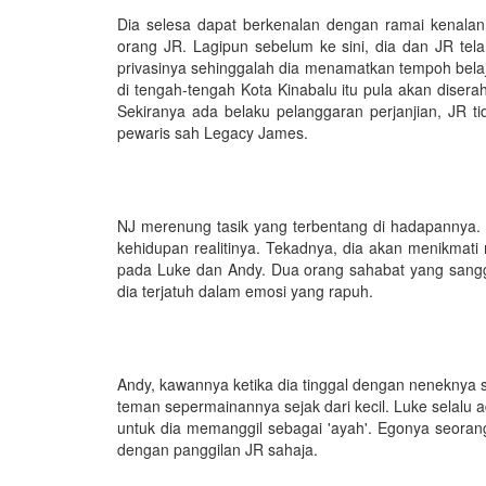
Dia selesa dapat berkenalan dengan ramai kenalan 
orang JR. Lagipun sebelum ke sini, dia dan JR tel
privasinya sehinggalah dia menamatkan tempoh belaj
di tengah-tengah Kota Kinabalu itu pula akan diser
Sekiranya ada belaku pelanggaran perjanjian, JR t
pewaris sah Legacy James.
NJ merenung tasik yang terbentang di hadapannya. T
kehidupan realitinya. Tekadnya, dia akan menikmati 
pada Luke dan Andy. Dua orang sahabat yang sangg
dia terjatuh dalam emosi yang rapuh.
Andy, kawannya ketika dia tinggal dengan neneknya 
teman sepermainannya sejak dari kecil. Luke selalu ad
untuk dia memanggil sebagai 'ayah'. Egonya seora
dengan panggilan JR sahaja.