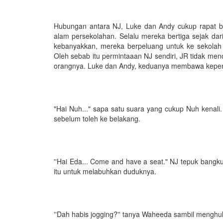
Hubungan antara NJ, Luke dan Andy cukup rapat 
alam persekolahan. Selalu mereka bertiga sejak d
kebanyakkan, mereka berpeluang untuk ke sekolah b
Oleh sebab itu permintaaan NJ sendiri, JR tidak me
orangnya. Luke dan Andy, keduanya membawa kepen
"Hai Nuh..." sapa satu suara yang cukup Nuh kenali.
sebelum toleh ke belakang.
''Hai Eda... Come and have a seat." NJ tepuk bangk
itu untuk melabuhkan duduknya.
''Dah habis jogging?'' tanya Waheeda sambil menghul