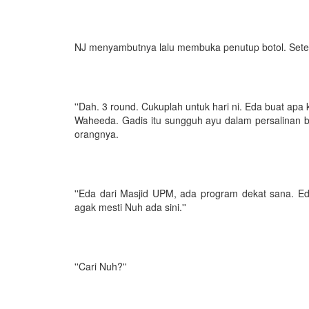
NJ menyambutnya lalu membuka penutup botol. Seteg
''Dah. 3 round. Cukuplah untuk hari ni. Eda buat apa 
Waheeda. Gadis itu sungguh ayu dalam persalinan 
orangnya.
''Eda dari Masjid UPM, ada program dekat sana. Eda 
agak mesti Nuh ada sini.''
''Cari Nuh?''