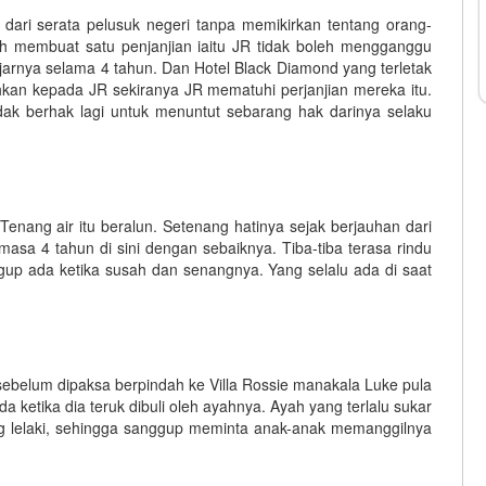
dari serata pelusuk negeri tanpa memikirkan tentang orang-
ah membuat satu penjanjian iaitu JR tidak boleh mengganggu
arnya selama 4 tahun. Dan Hotel Black Diamond yang terletak
ahkan kepada JR sekiranya JR mematuhi perjanjian mereka itu.
idak berhak lagi untuk menuntut sebarang hak darinya selaku
enang air itu beralun. Setenang hatinya sejak berjauhan dari
masa 4 tahun di sini dengan sebaiknya. Tiba-tiba terasa rindu
up ada ketika susah dan senangnya. Yang selalu ada di saat
sebelum dipaksa berpindah ke Villa Rossie manakala Luke pula
a ketika dia teruk dibuli oleh ayahnya. Ayah yang terlalu sukar
ng lelaki, sehingga sanggup meminta anak-anak memanggilnya