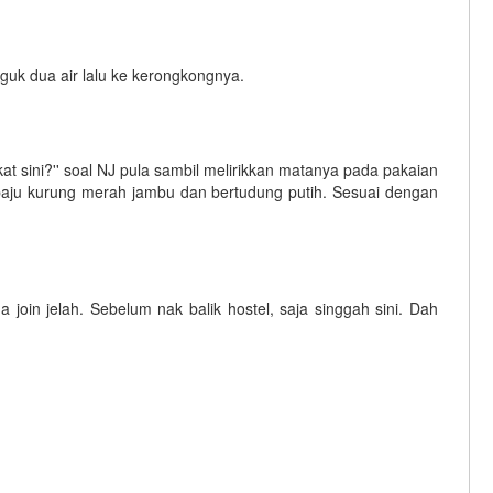
uk dua air lalu ke kerongkongnya.
kat sini?'' soal NJ pula sambil melirikkan matanya pada pakaian
baju kurung merah jambu dan bertudung putih. Sesuai dengan
join jelah. Sebelum nak balik hostel, saja singgah sini. Dah