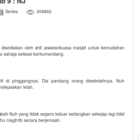
b 9 : NJ
Series
208862
 disediakan oleh ahli jawatankuasa masjid untuk kemudahan
ru sahaja selesai berkumandang.
it di pinggangnya. Dia pandang orang disebelahnya. Nuh
elepaskan lelah.
gkah Nuh yang tidak segera keluar sedangkan sekejap lagi bilal
dhu maghrib secara berjemaah.