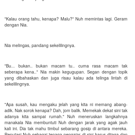
"Kalau orang tahu, kenapa? Malu?" Nuh memintas lagi. Geram
dengan Nia.
Nia melingas, pandang sekelilingnya.
"Bu... bukan.. bukan macam tu.. cuma rasa macam tak
seberapa kena.." Nia makin kegugupan. Segan dengan topik
yang dibahaskan dan juga risau kalau ada telinga lintah di
sekelilingnya.
"Apa susah, kau mengaku jelah yang kita ni memang abang-
adik. Nak sorok kenapa? Dah, jom balik. Memekak dekat sini tak
adanya kita sampai rumah." Nuh meneruskan langkahnya
manakala Nia membuntuti Nuh dengan jarak yang agak jauh
kali ini. Dia tak mahu timbul sebarang gosip di antara mereka.
Reputasi Nuh sebagai tenaga pengajar di sini harus dijaga dan