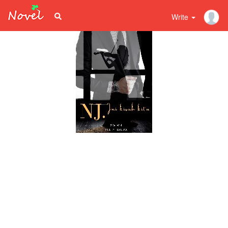
Write