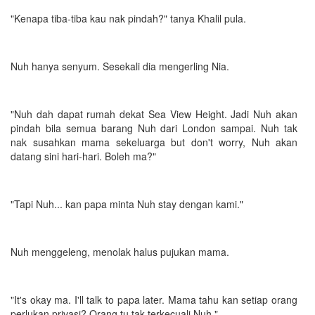
"Kenapa tiba-tiba kau nak pindah?" tanya Khalil pula.
Nuh hanya senyum. Sesekali dia mengerling Nia.
"Nuh dah dapat rumah dekat Sea View Height. Jadi Nuh akan
pindah bila semua barang Nuh dari London sampai. Nuh tak
nak susahkan mama sekeluarga but don't worry, Nuh akan
datang sini hari-hari. Boleh ma?"
"Tapi Nuh... kan papa minta Nuh stay dengan kami."
Nuh menggeleng, menolak halus pujukan mama.
"It's okay ma. I'll talk to papa later. Mama tahu kan setiap orang
perlukan privasi? Orang tu tak terkecuali Nuh."