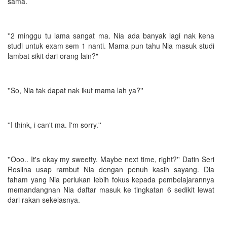
sama.
''2 minggu tu lama sangat ma. Nia ada banyak lagi nak kena
studi untuk exam sem 1 nanti. Mama pun tahu Nia masuk studi
lambat sikit dari orang lain?"
''So, Nia tak dapat nak ikut mama lah ya?''
''I think, i can't ma. I'm sorry.''
''Ooo.. It's okay my sweetty. Maybe next time, right?'' Datin Seri
Roslina usap rambut Nia dengan penuh kasih sayang. Dia
faham yang Nia perlukan lebih fokus kepada pembelajarannya
memandangnan Nia daftar masuk ke tingkatan 6 sedikit lewat
dari rakan sekelasnya.