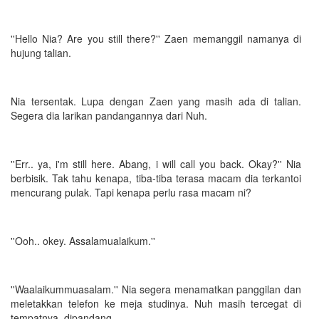
''Hello Nia? Are you still there?'' Zaen memanggil namanya di
hujung talian.
Nia tersentak. Lupa dengan Zaen yang masih ada di talian.
Segera dia larikan pandangannya dari Nuh.
''Err.. ya, i'm still here. Abang, i will call you back. Okay?'' Nia
berbisik. Tak tahu kenapa, tiba-tiba terasa macam dia terkantoi
mencurang pulak. Tapi kenapa perlu rasa macam ni?
''Ooh.. okey. Assalamualaikum.''
''Waalaikummuasalam.'' Nia segera menamatkan panggilan dan
meletakkan telefon ke meja studinya. Nuh masih tercegat di
tempatnya, dipandang.