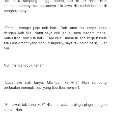
"So, balik kampung minggu depan, nak ke tak nak?" Nuh
kembali menanyakan soalannya bila tawa Nia sudah berada di
penghujungnya.
''Emm... teringin juga nak balik. Dah lama tak jumpa abah
dengan Kak Mia. Nanti saya cek jadual saya macam mana.
Kalau free, boleh la balik. Tapi kalau masa tu ada kerja kursus
atau assigment yang perlu disiapkan, saya tak boleh balik,'' ujar
Nia.
Nuh mengangguk, faham.
''Lupa aku nak tanya, Mia dah kahwin?'' Nuh sambung
perbualan menepis sepi yang tiba-tiba menyelit.
''Eh, awak tak tahu ke?'' Nia menyoal, terpinga-pinga dengan
soalan Nuh.