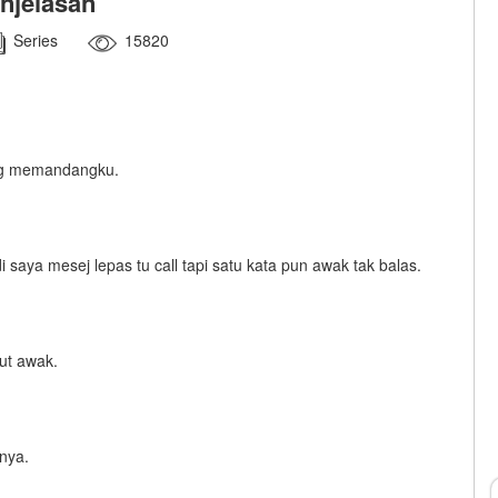
njelasan
Series
15820
ang memandangku.
aya mesej lepas tu call tapi satu kata pun awak tak balas.
ut awak.
nya.