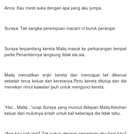
Anna: Kau mesti suka dengan apa yang aku jumpa.
Suraya: Tak sangka perempuan macam ni buruk perangai.
Suraya terpandang kereta Maliq masuk ke perkarangan tempat
parkir.Penantiannya langsung tidak sia-sia.
Maliq mematikan enjin kereta dan mencapai fail dikerusi
sebelah terus keluar dari keretanya.Pintu kereta ditutup dan dia
menekan rimut kawalan jauh untuk mengunci kereta.
"Hai... Maliq..."ucap Suraya yang muncul didepan Maliq.Keluhan
keluar dari mulutnya entah untuk kali keberapa dia tidak tahu.
"Apa kau nak lagi? Tak cukup dengan penampar aku bagi kau?