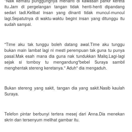
"Naik kematu punggungnya menanti di kawasan parkir kereta
itu.Jam di pergelangan tangan tidak henti-henti dipandang
sedari tadi.Kelibat insan yang dinanti tidak muncul-muncul
lagi.Sepatutnya di waktu-waktu begini insan yang ditunggu itu
sudah sampai.
"Time aku tak tunggu boleh datang awal.Time aku tunggu
bukan main lambat lagi ni mesti perempuan tak guna tu punya
pasal.Mak esah mana dia guna nak tundukkan Maliq.Lagi-lagi
sejak si tomboy tu mengandung"bebel Suraya sambil
menghentak stereng keretanya." Aduh" dia mengaduh.
Bukan stereng yang sakit, tangan dia yang sakit.Nasib kaulah
Suraya.
Telefon pintar berbunyi tertera mesej dari Anna.Dia menekan
skrin dan tersenyum melihat gambar itu.