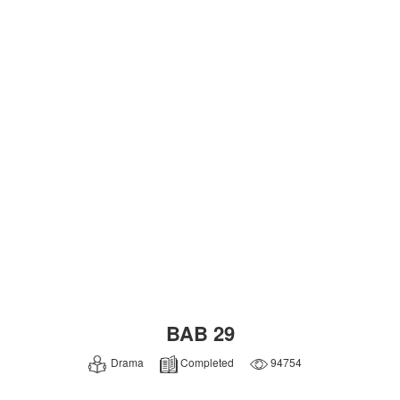
BAB 29
Drama
Completed
94754