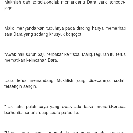
Mukhlish dah tergelak-gelak memandang Dara yang terjoget-
joget.
Maliq menyandarkan tubuhnya pada dinding hanya memerhati
saja Dara yang sedang khusyuk berjoget.
"Awak nak suruh baju terbakar ke?"soal Maliq.Teguran itu terus
mematikan kelincahan Dara.
Dara terus memandang Mukhlish yang didepannya sudah
tersengih-sengih.
"Tak tahu pulak saya yang awak ada bakat menari.Kenapa
berhenti..menari?"ucap suara parau itu.
"Mana ada saya menari...tu...senaman...untuk luruskan