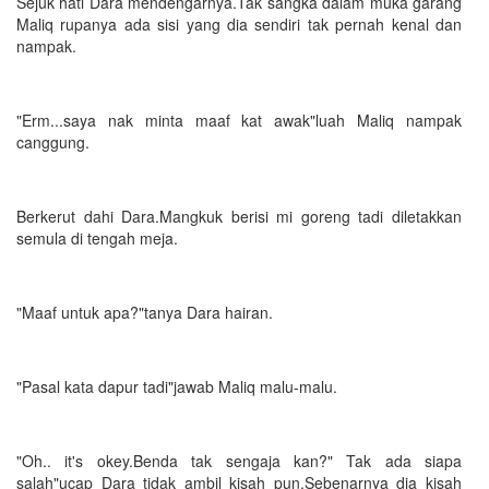
Sejuk hati Dara mendengarnya.Tak sangka dalam muka garang
Maliq rupanya ada sisi yang dia sendiri tak pernah kenal dan
nampak.
"Erm...saya nak minta maaf kat awak"luah Maliq nampak
canggung.
Berkerut dahi Dara.Mangkuk berisi mi goreng tadi diletakkan
semula di tengah meja.
"Maaf untuk apa?"tanya Dara hairan.
"Pasal kata dapur tadi"jawab Maliq malu-malu.
"Oh.. it's okey.Benda tak sengaja kan?" Tak ada siapa
salah"ucap Dara tidak ambil kisah pun.Sebenarnya dia kisah