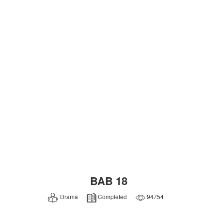
BAB 18
Drama
Completed
94754