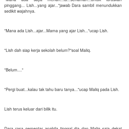
pinggang... Lish...yang ajar..."jawab Dara sambil menundukkan
sedikit wajahnya.
"Mana ada Lish...ajar...Mama yang ajar Lish..."ucap Lish.
"Lish dah siap kerja sekolah belum?"soal Maliq.
"Belum...."
"Pergi buat...kalau tak tahu baru tanya..."ucap Maliq pada Lish.
Lish terus keluar dari bilik itu.
Dara rasa gementar apabila tinggal dia dan Maliq saja dekat