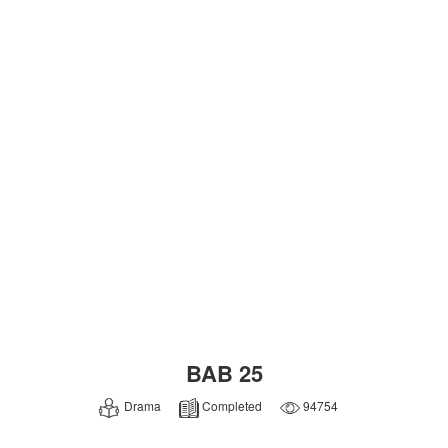
BAB 25
Drama
Completed
94754