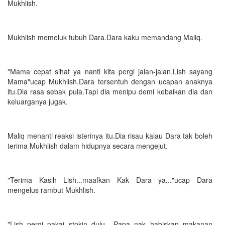
Mukhlish.
Mukhlish memeluk tubuh Dara.Dara kaku memandang Maliq.
"Mama cepat sihat ya nanti kita pergi jalan-jalan.Lish sayang
Mama"ucap Mukhlish.Dara tersentuh dengan ucapan anaknya
itu.Dia rasa sebak pula.Tapi dia menipu demi kebaikan dia dan
keluarganya jugak.
Maliq menanti reaksi isterinya itu.Dia risau kalau Dara tak boleh
terima Mukhlish dalam hidupnya secara mengejut.
"Terima Kasih Lish...maafkan Kak Dara ya..."ucap Dara
mengelus rambut Mukhlish.
"Lish..pergi pakai stokin dulu.. Papa nak habiskan makanan