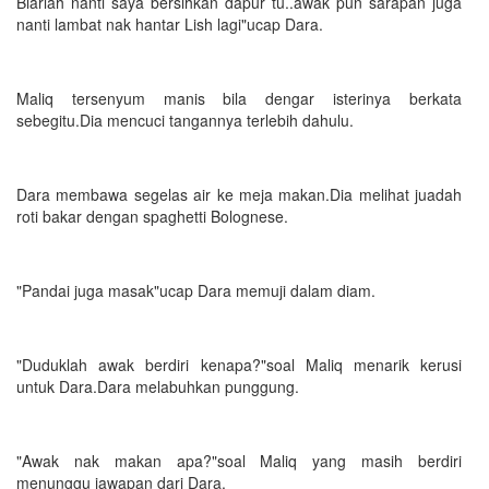
Biarlah nanti saya bersihkan dapur tu..awak pun sarapan juga
nanti lambat nak hantar Lish lagi"ucap Dara.
Maliq tersenyum manis bila dengar isterinya berkata
sebegitu.Dia mencuci tangannya terlebih dahulu.
Dara membawa segelas air ke meja makan.Dia melihat juadah
roti bakar dengan spaghetti Bolognese.
"Pandai juga masak"ucap Dara memuji dalam diam.
"Duduklah awak berdiri kenapa?"soal Maliq menarik kerusi
untuk Dara.Dara melabuhkan punggung.
"Awak nak makan apa?"soal Maliq yang masih berdiri
menunggu jawapan dari Dara.