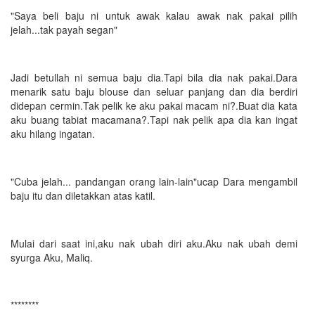
"Saya beli baju ni untuk awak kalau awak nak pakai pilih
jelah...tak payah segan"
Jadi betullah ni semua baju dia.Tapi bila dia nak pakai.Dara
menarik satu baju blouse dan seluar panjang dan dia berdiri
didepan cermin.Tak pelik ke aku pakai macam ni?.Buat dia kata
aku buang tabiat macamana?.Tapi nak pelik apa dia kan ingat
aku hilang ingatan.
"Cuba jelah... pandangan orang lain-lain"ucap Dara mengambil
baju itu dan diletakkan atas katil.
Mulai dari saat ini,aku nak ubah diri aku.Aku nak ubah demi
syurga Aku, Maliq.
********