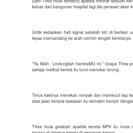
Dahi Thea mula berkerut apabila melihat sebuah ker
keluar dari bangunan hospital lagi dia perasan akan k
Untik sedapkan hati signal sebelah kiri di berika
lepas memandang ke arah cermin tengah keretanya.
"Ya Allah.. Lindungilah hambaMU ini." Ucapa Thea p
sahaja melihat kereta itu turut menukar lorong.
Terus kakinya menekan minyak dan memecut laju kere
atas jalan kerana kawasan itu semakin hampir deng
Thea mula gelabah apabila kereta MPV itu mula
tangan di stereng kereta di genggam kemas.