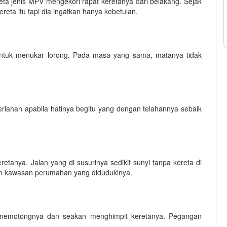
eta jenis MPV mengekori rapat keretanya dari belakang. Sejak
ereta itu tapi dia ingatkan hanya kebetulan.
n untuk menukar lorong. Pada masa yang sama, matanya tidak
erlahan apabila hatinya begitu yang dengan telahannya sebaik
tanya. Jalan yang di susurinya sedikit sunyi tanpa kereta di
an kawasan perumahan yang didudukinya.
 memotongnya dan seakan menghimpit keretanya. Pegangan