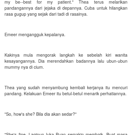
my be--best for my patient." Thea terus melarikan
pandangannya dari jejaka di depannya. Cuba untuk hilangkan
rasa gugup yang sejak dari tadi di rasainya.
Emeer mengangguk kepalanya.
Kakinya mula mengorak langkah ke sebelah kiri wanita
kesayangannya. Dia merendahkan badannya lalu ubun-ubun
mummy nya di cium.
Thea yang sudah menyambung kembali kerjanya itu mencuri
pandang. Kelakuan Emeer itu betul-betul menarik perhatiannya.
"So, how's she? Bila dia akan sedar?"
"She's fine. Lagipun luka Puan semakin membaik. Buat masa