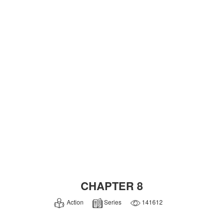
CHAPTER 8
Action
Series
141612