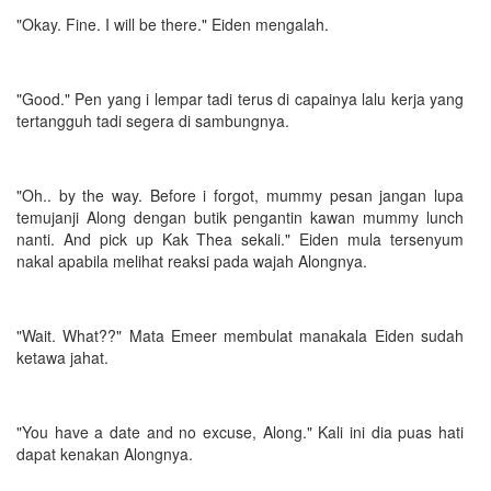
"Okay. Fine. I will be there." Eiden mengalah.
"Good." Pen yang i lempar tadi terus di capainya lalu kerja yang
tertangguh tadi segera di sambungnya.
"Oh.. by the way. Before i forgot, mummy pesan jangan lupa
temujanji Along dengan butik pengantin kawan mummy lunch
nanti. And pick up Kak Thea sekali." Eiden mula tersenyum
nakal apabila melihat reaksi pada wajah Alongnya.
"Wait. What??" Mata Emeer membulat manakala Eiden sudah
ketawa jahat.
"You have a date and no excuse, Along." Kali ini dia puas hati
dapat kenakan Alongnya.