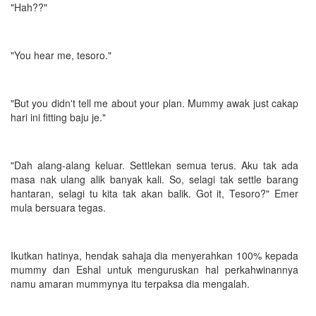
"Hah??"
"You hear me, tesoro."
"But you didn't tell me about your plan. Mummy awak just cakap
hari ini fitting baju je."
"Dah alang-alang keluar. Settlekan semua terus. Aku tak ada
masa nak ulang alik banyak kali. So, selagi tak settle barang
hantaran, selagi tu kita tak akan balik. Got it, Tesoro?" Emer
mula bersuara tegas.
Ikutkan hatinya, hendak sahaja dia menyerahkan 100% kepada
mummy dan Eshal untuk menguruskan hal perkahwinannya
namu amaran mummynya itu terpaksa dia mengalah.