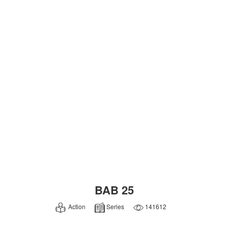
BAB 25
Action
Series
141612