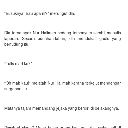
“Busuknya. Bau apa ni?” merungut dia.
Dia ternampak Nur Halimah sedang tersenyum sambil menulis
laporan. Secara perlahan-lahan, dia mendekati gadis yang
bertudung itu.
“Tulis diari ke?”
“Oh mak kau!” melatah Nur Halimah kerana terkejut mendengar
sergahan itu.
Matanya tajam memandang jejaka yang berdiri di belakangnya.
“Awak ni siapa? Mana boleh orang luar masuk sesuka hati di