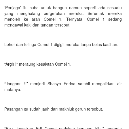
‘Penjaga’ itu cuba untuk bangun namun seperti ada sesuatu
yang menghalang pergerakan mereka. Serentak mereka
menoleh ke arah Comel 1. Ternyata, Comel 1 sedang
mengawal kaki dan tangan tersebut.
Leher dan telinga Comel 1 digigit mereka tanpa belas kasihan.
“Argh !” meraung kesakitan Comel 1.
“Jangann !!” menjerit Shasya Edrina sambil mengalirkan air
matanya.
Pasangan itu sudah jauh dari makhluk gerun tersebut.
“Raz, lepaskan Ed! Comel perlukan bantuan kita,” meronta