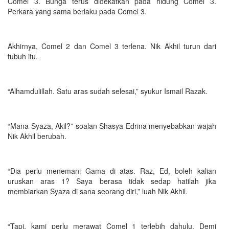
Comel 3. Bunga terus didekatkan pada hidung Comel 3.
Perkara yang sama berlaku pada Comel 3.
Akhirnya, Comel 2 dan Comel 3 terlena. Nik Akhil turun dari
tubuh itu.
“Alhamdulillah. Satu aras sudah selesai,” syukur Ismail Razak.
“Mana Syaza, Akil?” soalan Shasya Edrina menyebabkan wajah
Nik Akhil berubah.
“Dia perlu menemani Gama di atas. Raz, Ed, boleh kalian
uruskan aras 1? Saya berasa tidak sedap hatilah jika
membiarkan Syaza di sana seorang diri,” luah Nik Akhil.
“Tapi, kami perlu merawat Comel 1 terlebih dahulu. Demi