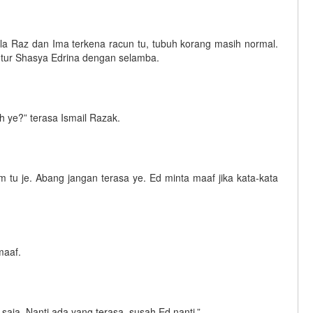
la Raz dan Ima terkena racun tu, tubuh korang masih normal.
tutur Shasya Edrina dengan selamba.
h ye?” terasa Ismail Razak.
tu je. Abang jangan terasa ye. Ed minta maaf jika kata-kata
maaf.
saja. Nanti ada yang terasa, susah Ed nanti,”