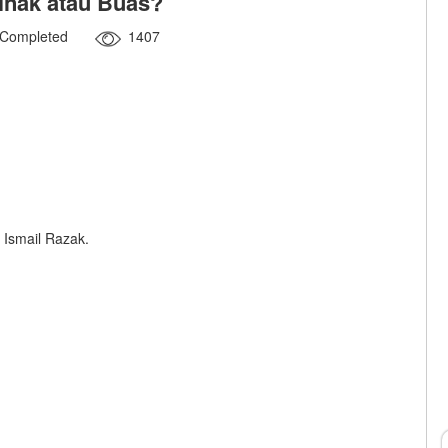
Jinak atau Buas?
Completed
1407
 Ismail Razak.
.