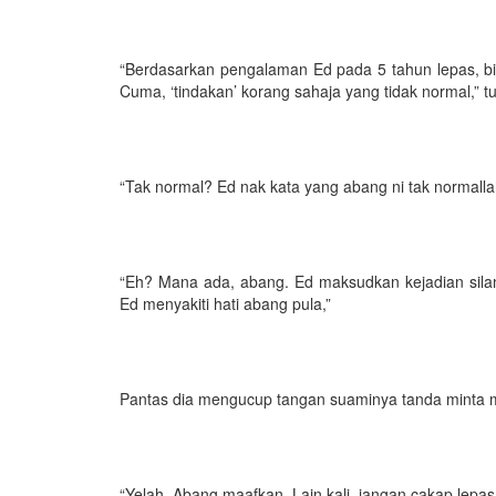
“Berdasarkan pengalaman Ed pada 5 tahun lepas, bi
Cuma, ‘tindakan’ korang sahaja yang tidak normal,” 
“Tak normal? Ed nak kata yang abang ni tak normalla
“Eh? Mana ada, abang. Ed maksudkan kejadian silam 
Ed menyakiti hati abang pula,”
Pantas dia mengucup tangan suaminya tanda minta 
“Yelah. Abang maafkan. Lain kali, jangan cakap lepas 