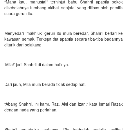
“Mana kau, manusia!” terhinjut bahu Shahril apabila pokok
disebelahnya tumbang akibat ‘senjata’ yang dilibas oleh pemilik
suara gerun itu.
Menyedari ‘makhluk’ gerun itu mula beredar, Shahril berlari ke
kawasan semak. Terkejut dia apabila secara tiba-tiba badannya
ditarik dari belakang.
‘Mila!’ jerit Shahril di dalam hatinya.
Dari jauh, Mila mula berada tidak sedap hati.
“Abang Shahril, ini kami. Raz, Akil dan Izan,” kata Ismail Razak
dengan nada yang perlahan.
Shahril membuka matanya. Dia terduduk apabila melihat