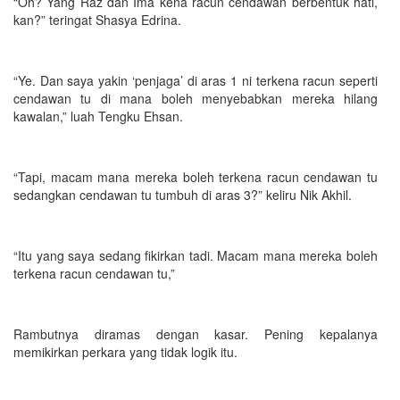
“Oh? Yang Raz dan Ima kena racun cendawan berbentuk hati,
kan?” teringat Shasya Edrina.
“Ye. Dan saya yakin ‘penjaga’ di aras 1 ni terkena racun seperti
cendawan tu di mana boleh menyebabkan mereka hilang
kawalan,” luah Tengku Ehsan.
“Tapi, macam mana mereka boleh terkena racun cendawan tu
sedangkan cendawan tu tumbuh di aras 3?” keliru Nik Akhil.
“Itu yang saya sedang fikirkan tadi. Macam mana mereka boleh
terkena racun cendawan tu,”
Rambutnya diramas dengan kasar. Pening kepalanya
memikirkan perkara yang tidak logik itu.