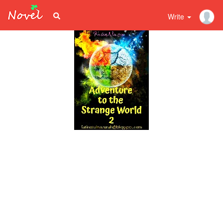
Write