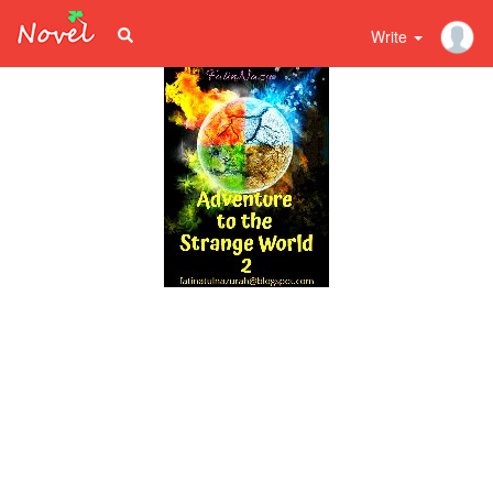
Write