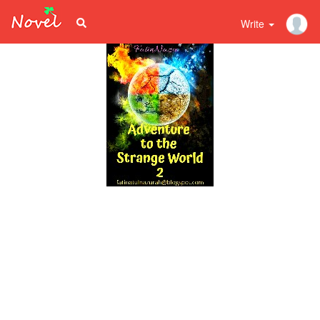
Write