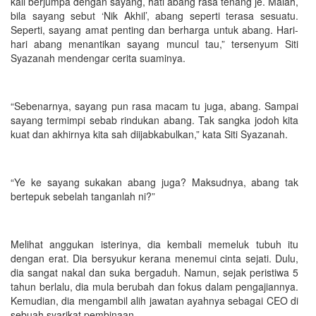
kali berjumpa dengan sayang, hati abang rasa tenang je. Malah,
bila sayang sebut ‘Nik Akhil’, abang seperti terasa sesuatu.
Seperti, sayang amat penting dan berharga untuk abang. Hari-
hari abang menantikan sayang muncul tau,” tersenyum Siti
Syazanah mendengar cerita suaminya.
“Sebenarnya, sayang pun rasa macam tu juga, abang. Sampai
sayang termimpi sebab rindukan abang. Tak sangka jodoh kita
kuat dan akhirnya kita sah diijabkabulkan,” kata Siti Syazanah.
“Ye ke sayang sukakan abang juga? Maksudnya, abang tak
bertepuk sebelah tanganlah ni?”
Melihat anggukan isterinya, dia kembali memeluk tubuh itu
dengan erat. Dia bersyukur kerana menemui cinta sejati. Dulu,
dia sangat nakal dan suka bergaduh. Namun, sejak peristiwa 5
tahun berlalu, dia mula berubah dan fokus dalam pengajiannya.
Kemudian, dia mengambil alih jawatan ayahnya sebagai CEO di
sebuah syarikat pembinaan.