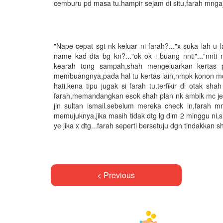
cemburu pd masa tu.hampir sejam di situ,farah mngaj
"Nape cepat sgt nk keluar ni farah?..."x suka lah u l
name kad dia bg kn?..."ok ok i buang nnti"..."nnti
kearah tong sampah,shah mengeluarkan kertas pu
membuangnya,pada hal tu kertas lain,nmpk konon mc
hati.kena tipu jugak si farah tu.terfikir di otak s
farah,memandangkan esok shah plan nk ambik mc je,b
jln sultan ismail.sebelum mereka check in,farah m
memujuknya,jika masih tidak dtg lg dlm 2 minggu ni,
ye jika x dtg...farah seperti bersetuju dgn tindakkan
< Previous