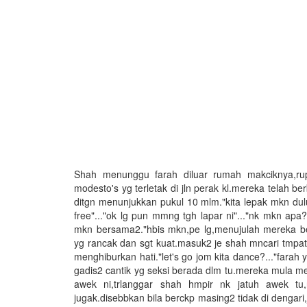
Shah menunggu farah diluar rumah makciknya,ru
modesto's yg terletak di jln perak kl.mereka telah b
ditgn menunjukkan pukul 10 mlm."kita lepak mkn dul
free"..."ok lg pun mmng tgh lapar ni"..."nk mkn apa?
mkn bersama2."hbis mkn,pe lg,menujulah mereka ber
yg rancak dan sgt kuat.masuk2 je shah mncari tmpat
menghiburkan hati."let's go jom kita dance?..."farah
gadis2 cantik yg seksi berada dlm tu.mereka mula 
awek ni,trlanggar shah hmpir nk jatuh awek tu,
jugak.disebbkan bila berckp masing2 tidak di dengari