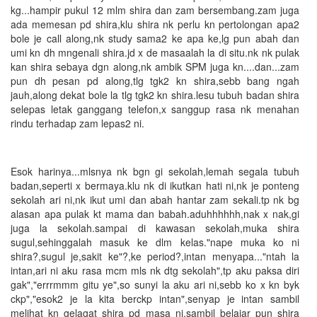
kg...hampir pukul 12 mlm shira dan zam bersembang.zam juga
ada memesan pd shira,klu shira nk perlu kn pertolongan apa2
bole je call along,nk study sama2 ke apa ke,lg pun abah dan
umi kn dh mngenali shira.jd x de masaalah la di situ.nk nk pulak
kan shira sebaya dgn along,nk ambik SPM juga kn....dan...zam
pun dh pesan pd along,tlg tgk2 kn shira,sebb bang ngah
jauh,along dekat bole la tlg tgk2 kn shira.lesu tubuh badan shira
selepas letak ganggang telefon,x sanggup rasa nk menahan
rindu terhadap zam lepas2 ni.
Esok harinya...mlsnya nk bgn gi sekolah,lemah segala tubuh
badan,seperti x bermaya.klu nk di ikutkan hati ni,nk je ponteng
sekolah ari ni,nk ikut umi dan abah hantar zam sekali.tp nk bg
alasan apa pulak kt mama dan babah.aduhhhhhh,nak x nak,gi
juga la sekolah.sampai di kawasan sekolah,muka shira
sugul,sehinggalah masuk ke dlm kelas."nape muka ko ni
shira?,sugul je,sakit ke"?,ke period?,intan menyapa..."ntah la
intan,ari ni aku rasa mcm mls nk dtg sekolah",tp aku paksa diri
gak","errrmmm gitu ye",so sunyi la aku ari ni,sebb ko x kn byk
ckp","esok2 je la kita berckp intan",senyap je intan sambil
melihat kn gelagat shira pd masa ni.sambil belajar pun shira