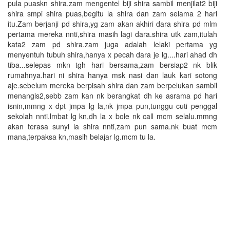
pula puaskn shira,zam mengentel biji shira sambil menjilat2 biji
shira smpi shira puas,begitu la shira dan zam selama 2 hari
itu.Zam berjanji pd shira,yg zam akan akhiri dara shira pd mlm
pertama mereka nnti,shira masih lagi dara.shira utk zam,itulah
kata2 zam pd shira.zam juga adalah lelaki pertama yg
menyentuh tubuh shira,hanya x pecah dara je lg....hari ahad dh
tiba...selepas mkn tgh hari bersama,zam bersiap2 nk blik
rumahnya.hari ni shira hanya msk nasi dan lauk kari sotong
aje.sebelum mereka berpisah shira dan zam berpelukan sambil
menangis2,sebb zam kan nk berangkat dh ke asrama pd hari
isnin,mmng x dpt jmpa lg la,nk jmpa pun,tunggu cuti penggal
sekolah nnti.lmbat lg kn,dh la x bole nk call mcm selalu.mmng
akan terasa sunyi la shira nnti,zam pun sama.nk buat mcm
mana,terpaksa kn,masih belajar lg.mcm tu la.