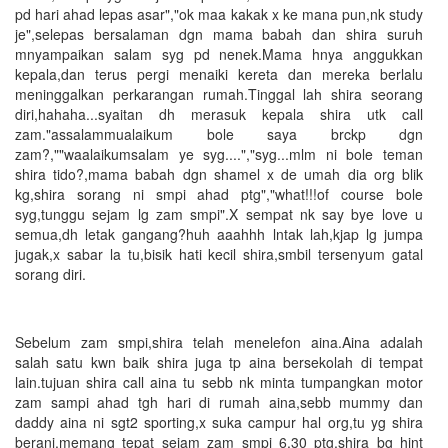
pd hari ahad lepas asar","ok maa kakak x ke mana pun,nk study
je",selepas bersalaman dgn mama babah dan shira suruh
mnyampaikan salam syg pd nenek.Mama hnya anggukkan
kepala,dan terus pergi menaiki kereta dan mereka berlalu
meninggalkan perkarangan rumah.Tinggal lah shira seorang
diri,hahaha...syaitan dh merasuk kepala shira utk call
zam."assalammualaikum bole saya brckp dgn
zam?,""waalaikumsalam ye syg....","syg...mlm ni bole teman
shira tido?,mama babah dgn shamel x de umah dia org blik
kg,shira sorang ni smpi ahad ptg","what!!!of course bole
syg,tunggu sejam lg zam smpi".X sempat nk say bye love u
semua,dh letak gangang?huh aaahhh lntak lah,kjap lg jumpa
jugak,x sabar la tu,bisik hati kecil shira,smbil tersenyum gatal
sorang diri.
Sebelum zam smpi,shira telah menelefon aina.Aina adalah
salah satu kwn baik shira juga tp aina bersekolah di tempat
lain.tujuan shira call aina tu sebb nk minta tumpangkan motor
zam sampi ahad tgh hari di rumah aina,sebb mummy dan
daddy aina ni sgt2 sporting,x suka campur hal org,tu yg shira
berani.memang tepat sejam zam smpi 6.30 ptg,shira bg hint