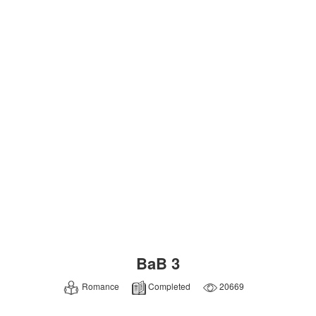
BaB 3
Romance
Completed
20669