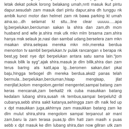
letak dekat pokok lorong belakang umah,nnti masuk ikut pintu
dapur.sesudah zam masuk dari pintu dapur,aina dh tunggu nk
ambik kunci motor dan helmet zam nk bawa parking kt umah
aina.so...dh selamat kt situ...line clear uuuuu.....apa
lg,berpelukan,berciuman sakan la shira dan zam,dh mcm
husband and wife je.shira msk utk mkn mlm brsama zam.shira
hanya msk selauk je,nasi dan sambal udang.berselera zam mkn
msakan shira.selepas mereka mkn mln,mereka berdua
menonton tv sambil berpelukan.tv pulak rancangan x berapa nk
best,yg best nye dpt berpelukan antara satu sama lain."jom
masuk bilik la syg",ajak shira.masuk je dlm bilik,shira dan zam
terus baring ats katil,apa lg...beromen sakan,dari pkai
baju,hingga terbogel dh mereka berdua.aksi2 panas telah
bermula...berpelukan,berciuman,hisap mengisap, jilat
menjilat,kolom mengolom,gentel mengentel,sampai batang zam
keras mencanak,zam berkali2 nk cuba masukkan batang
kedalam lubang shira,susah nk tembus,sampai berpeluh2 di
cubanya,sebb shira sakit katanya,sehingga zam dh naik fed up
x dpt masukkan juga,akhirnya zam masukkan batang zam ke
dlm mulut shira,shira mengolom sampai terpancut air mani
zam,baru la zam terasa puas,tp dlm hati zam masih x puas
sebb x dpt masuk ke dlm lubang shira,dan now giliran utk zam