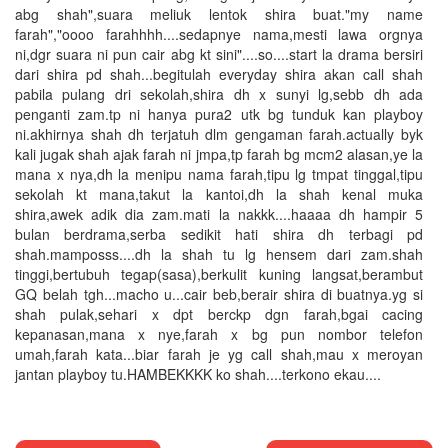
abg shah",suara meliuk lentok shira buat."my name
farah","oooo farahhhh....sedapnye nama,mesti lawa orgnya
ni,dgr suara ni pun cair abg kt sini"....so....start la drama bersiri
dari shira pd shah...begitulah everyday shira akan call shah
pabila pulang dri sekolah,shira dh x sunyi lg,sebb dh ada
penganti zam.tp ni hanya pura2 utk bg tunduk kan playboy
ni.akhirnya shah dh terjatuh dlm gengaman farah.actually byk
kali jugak shah ajak farah ni jmpa,tp farah bg mcm2 alasan,ye la
mana x nya,dh la menipu nama farah,tipu lg tmpat tinggal,tipu
sekolah kt mana,takut la kantoi,dh la shah kenal muka
shira,awek adik dia zam.mati la nakkk....haaaa dh hampir 5
bulan berdrama,serba sedikit hati shira dh terbagi pd
shah.mamposss....dh la shah tu lg hensem dari zam.shah
tinggi,bertubuh tegap(sasa),berkulit kuning langsat,berambut
GQ belah tgh...macho u...cair beb,berair shira di buatnya.yg si
shah pulak,sehari x dpt berckp dgn farah,bgai cacing
kepanasan,mana x nye,farah x bg pun nombor telefon
umah,farah kata...biar farah je yg call shah,mau x meroyan
jantan playboy tu.HAMBEKKKK ko shah....terkono ekau....