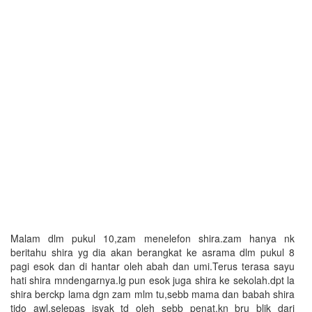
Malam dlm pukul 10,zam menelefon shira.zam hanya nk
beritahu shira yg dia akan berangkat ke asrama dlm pukul 8
pagi esok dan di hantar oleh abah dan umi.Terus terasa sayu
hati shira mndengarnya.lg pun esok juga shira ke sekolah.dpt la
shira berckp lama dgn zam mlm tu,sebb mama dan babah shira
tido awl,selepas isyak td oleh sebb penat,kn bru blik dari