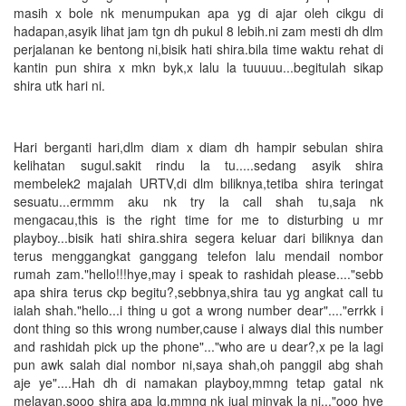
masih x bole nk menumpukan apa yg di ajar oleh cikgu di
hadapan,asyik lihat jam tgn dh pukul 8 lebih.ni zam mesti dh dlm
perjalanan ke bentong ni,bisik hati shira.bila time waktu rehat di
kantin pun shira x mkn byk,x lalu la tuuuuu...begitulah sikap
shira utk hari ni.
Hari berganti hari,dlm diam x diam dh hampir sebulan shira
kelihatan sugul.sakit rindu la tu.....sedang asyik shira
membelek2 majalah URTV,di dlm biliknya,tetiba shira teringat
sesuatu...ermmm aku nk try la call shah tu,saja nk
mengacau,this is the right time for me to disturbing u mr
playboy...bisik hati shira.shira segera keluar dari biliknya dan
terus menggangkat ganggang telefon lalu mendail nombor
rumah zam."hello!!!hye,may i speak to rashidah please...."sebb
apa shira terus ckp begitu?,sebbnya,shira tau yg angkat call tu
ialah shah."hello...i thing u got a wrong number dear"...."errkk i
dont thing so this wrong number,cause i always dial this number
and rashidah pick up the phone"..."who are u dear?,x pe la lagi
pun awk salah dial nombor ni,saya shah,oh panggil abg shah
aje ye"....Hah dh di namakan playboy,mmng tetap gatal nk
melayan.sooo shira apa lg,mmng nk jual minyak la ni..."ooo hye