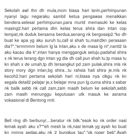
Sekolah awl thn dh mula,mcm biasa hari isnin,perhimpunan
nyanyi lagu negaraku sambil ketua pengawas menaikkan
bendera.selesai perhimpunan,para murid memasuki ke kelas
masing2.hari pertama dlm kelas terus shira dan intan cop
tempat,nk duduk bersama berdua,senang nk bergossip2."ko dh
buat ke apa yg aku suruh tu,call si shah tu,main2kn perasaan
dia?","ermmmm belum lg la intan,aku x de masa lg ni",nanti2 la
aku kacau dia k",intan hanya mengganguk setuju.padahal shira
x nk terus terang dgn intan yg dia dh call pun shah tu,tp masa tu
kn shah x de umah,tp dh tersangkut pd zam pulak,shira mls nk
story mory dgn intan,bg shira...tu rahsia hati shira je.mls nk
kecoh2.hari pertama sekolah hari ni,biasa nya cikgu nk kn
segala detail2 pelajar je,x belajar mna pun lg.cuma shira x sabar
nk balik sebb nk call zam,zam masih belum ke sekolah,sebb
zam masih menunggu keputusan utk masuk ke asrama
vokasional di Bentong nnti.
Bell ring dh berbunyi....beratur nk blik."esok ko nk order nasi
lemak ayah aku x?""eh mesti la nk,nasi lemak yg ayah ko buat
kn mmng sedap,aku nk 2 bungkus tau","ok roger beb".Ayah