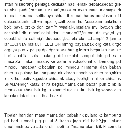
intan ni seorang peniaga kecil2lan,nasi lemak terbaik,sedap gile
sambal padu(zaman 1990an),masa ni ayah intan meniaga di
lembah keramat.setibanya shira di rumah,harus bersihkan diri
dulu,solat,mkn...then apa lg,call zam la..."assalammualaikum
bole saya brckp dgn zam?","waalaikumsalam my love,dh blik
sekolah?,dh mandi,solat dan mamam?","sume dh syg,ni yg
cepat2 shira call ni,rinduuuuuu",bla bla bla......hampir 2 jam,tu
lah....CINTA malalui TELEFON,mmng payah.bak org kata,x tgk
orgnya pun x pe,jnji dpt dgr suara,huh gilerrrrr.begitulah hari ke
hari apabila shira pulang dri sekolah,sampai lah pd satu
masa.Zam akan masuk ke asrama vokasional di bentong pd
minggu hadapan,kebetulan pd minggu ni,mama dan babah
shira nk pulang ke kampung nk ziarah nenek,so shira ckp,shira
x nk ikut balik kg,sebb shira nk study lebih,thn ni kn shira nk
SPM.Mendgr kata2 shira begitu,mama dan babah pun x nk la
memaksa shira blik kg.tp shamel aje nk ikut blik kg.soooo dlm
kepala otak shira ni dh ada akal...
Tibalah hari dan masa mama dan babah nk pulang ke kampung
pd hari jumaat ptg pukul 5."kakak jaga diri baik2,jgn keluar
umah,msk pe yg ada je dlm peti tu","mama akan blik kl semula