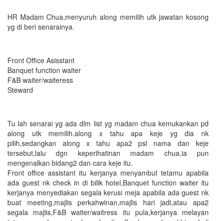
HR Madam Chua,menyuruh along memilih utk jawatan kosong
yg di beri senarainya.
Front Office Asisstant
Banquet function waiter
F&B waiter/waiteress
Steward
Tu lah senarai yg ada dlm list yg madam chua kemukankan pd
along utk memilih.along x tahu apa keje yg dia nk
pilih,sedangkan along x tahu apa2 psl nama dan keje
tersebut,lalu dgn keperihatinan madam chua,ia pun
mengenalkan bidang2 dan cara keje itu.
Front office assistant itu kerjanya menyambut tetamu apabila
ada guest nk check in di bilik hotel,Banquet function waiter itu
kerjanya menyediakan segala kerusi meja apabila ada guest nk
buat meeting,majlis perkahwinan,majlis hari jadi,atau apa2
segala majlis,F&B waiter/waitress itu pula,kerjanya melayan