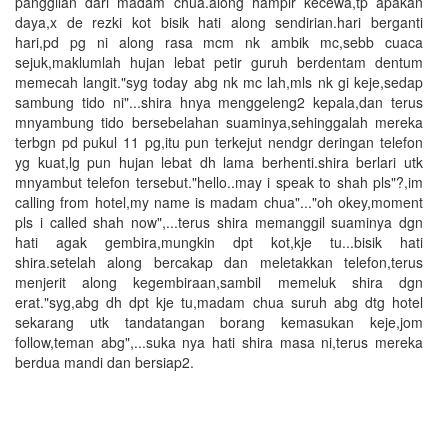
panggilan dari madam chua.along hampir kecewa,tp apakan
daya,x de rezki kot bisik hati along sendirian.hari berganti
hari,pd pg ni along rasa mcm nk ambik mc,sebb cuaca
sejuk,maklumlah hujan lebat petir guruh berdentam dentum
memecah langit."syg today abg nk mc lah,mls nk gi keje,sedap
sambung tido ni"...shira hnya menggeleng2 kepala,dan terus
mnyambung tido bersebelahan suaminya,sehinggalah mereka
terbgn pd pukul 11 pg,itu pun terkejut nendgr deringan telefon
yg kuat,lg pun hujan lebat dh lama berhenti.shira berlari utk
mnyambut telefon tersebut."hello..may i speak to shah pls"?,im
calling from hotel,my name is madam chua"..."oh okey,moment
pls i called shah now",...terus shira memanggil suaminya dgn
hati agak gembira,mungkin dpt kot,kje tu...bisik hati
shira.setelah along bercakap dan meletakkan telefon,terus
menjerit along kegembiraan,sambil memeluk shira dgn
erat."syg,abg dh dpt kje tu,madam chua suruh abg dtg hotel
sekarang utk tandatangan borang kemasukan keje,jom
follow,teman abg",...suka nya hati shira masa ni,terus mereka
berdua mandi dan bersiap2.