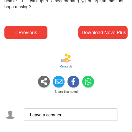
belajar tu......walaupun x secemerlang yg di hrpkan oleh ibu
bapa masing2.
< Previous
Download NovelPlus A
Rewards
Share this novel