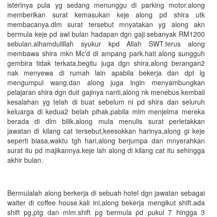
isterinya pula yg sedang menunggu di parking motor.along
memberikan surat kemasukan keje along pd shira utk
membacanya.dlm surat tersebut mnyatakan yg along akn
bermula keje pd awl bulan hadapan dgn gaji sebanyak RM1200
sebulan.alhamdulillah syukur kpd Allah SWT.terus along
membawa shira mkn Mc'd di ampang park.hati along sungguh
gembira tidak terkata,begitu juga dgn shira,along berangan2
nak menyewa di rumah lain apabila bekerja dan dpt lg
mengumpul wang.dan along juga ingin menyambungkan
pelajaran shira dgn duit gajinya nanti,along nk menebus kembali
kesalahan yg telah di buat sebelum ni pd shira dan seluruh
keluarga di kedua2 belah pihak.pabila mlm menjelma mereka
berada di dlm bilik,along mula menulis surat perletakkan
jawatan di kilang cat tersebut,keesokkan harinya,along gi keje
seperti biasa,waktu tgh hari,along berjumpa dan mnyerahkan
surat itu pd majikannya.keje lah along di kilang cat itu sehingga
akhir bulan.
Bermulalah along berkerja di sebuah hotel dgn jawatan sebagai
waiter di coffee house.kali ini,along bekerja mengikut shift.ada
shift pg,ptg dan mlm.shift pg bermula pd pukul 7 hingga 3