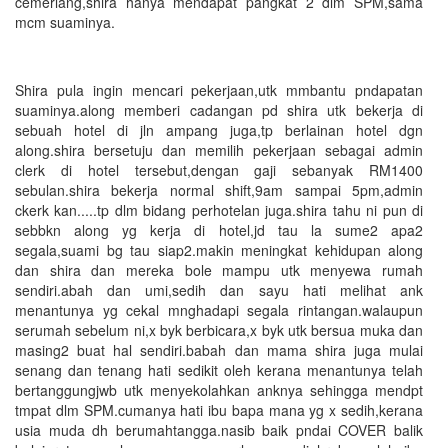
cemerlang,shira hanya mendapat pangkat 2 dlm SPM,sama
mcm suaminya.
Shira pula ingin mencari pekerjaan,utk mmbantu pndapatan
suaminya.along memberi cadangan pd shira utk bekerja di
sebuah hotel di jln ampang juga,tp berlainan hotel dgn
along.shira bersetuju dan memilih pekerjaan sebagai admin
clerk di hotel tersebut,dengan gaji sebanyak RM1400
sebulan.shira bekerja normal shift,9am sampai 5pm,admin
ckerk kan.....tp dlm bidang perhotelan juga.shira tahu ni pun di
sebbkn along yg kerja di hotel,jd tau la sume2 apa2
segala,suami bg tau siap2.makin meningkat kehidupan along
dan shira dan mereka bole mampu utk menyewa rumah
sendiri.abah dan umi,sedih dan sayu hati melihat ank
menantunya yg cekal mnghadapi segala rintangan.walaupun
serumah sebelum ni,x byk berbicara,x byk utk bersua muka dan
masing2 buat hal sendiri.babah dan mama shira juga mulai
senang dan tenang hati sedikit oleh kerana menantunya telah
bertanggungjwb utk menyekolahkan anknya sehingga mendpt
tmpat dlm SPM.cumanya hati ibu bapa mana yg x sedih,kerana
usia muda dh berumahtangga.nasib baik pndai COVER balik