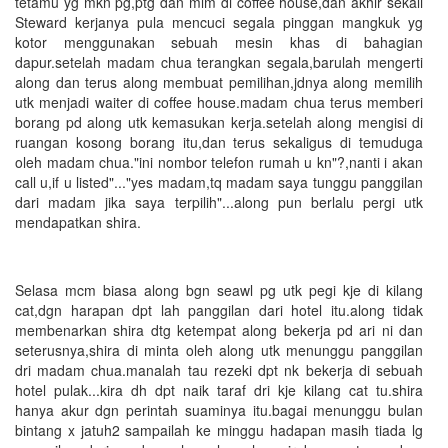
tetamu yg mkn pg,ptg dan mlm di coffee house,dan akhir sekali
Steward kerjanya pula mencuci segala pinggan mangkuk yg
kotor menggunakan sebuah mesin khas di bahagian
dapur.setelah madam chua terangkan segala,barulah mengerti
along dan terus along membuat pemilihan,jdnya along memilih
utk menjadi waiter di coffee house.madam chua terus memberi
borang pd along utk kemasukan kerja.setelah along mengisi di
ruangan kosong borang itu,dan terus sekaligus di temuduga
oleh madam chua."ini nombor telefon rumah u kn"?,nanti i akan
call u,if u listed"..."yes madam,tq madam saya tunggu panggilan
dari madam jika saya terpilih"...along pun berlalu pergi utk
mendapatkan shira.
Selasa mcm biasa along bgn seawl pg utk pegi kje di kilang
cat,dgn harapan dpt lah panggilan dari hotel itu.along tidak
membenarkan shira dtg ketempat along bekerja pd ari ni dan
seterusnya,shira di minta oleh along utk menunggu panggilan
dri madam chua.manalah tau rezeki dpt nk bekerja di sebuah
hotel pulak...kira dh dpt naik taraf dri kje kilang cat tu.shira
hanya akur dgn perintah suaminya itu.bagai menunggu bulan
bintang x jatuh2 sampailah ke minggu hadapan masih tiada lg