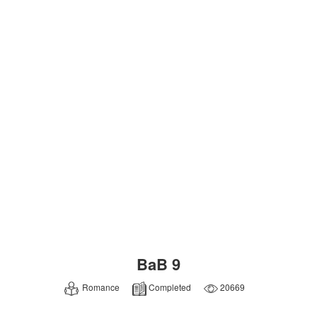
BaB 9
Romance
Completed
20669