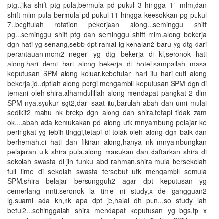
ptg..jika shift ptg pula,bermula pd pukul 3 hingga 11 mlm,dan
shift mlm pula bermula pd pukul 11 hingga keesokkan pg pukul
7..begitulah rotation pekerjaan along...seminggu shift
pg...seminggu shift ptg dan seminggu shift mlm.along bekerja
dgn hati yg senang,sebb dpt ramai lg kenalan2 baru yg dtg dari
perantauan.mcm2 negeri yg dtg bekerja di kl,seronok hati
along.hari demi hari along bekerja di hotel,sampailah masa
keputusan SPM along keluar,kebetulan hari itu hari cuti along
bekerja.jd..dptlah along pergi mengambil keputusan SPM dgn di
temani oleh shira.alhamdulillah along mendapat pangkat 2 dlm
SPM nya.syukur sgt2,dari saat itu,barulah abah dan umi mulai
sedikit2 mahu nk brckp dgn along dan shira.tetapi tidak zam
ok....abah ada kemukakan pd along utk mnyambung pelajar ke
peringkat yg lebih tinggi,tetapi di tolak oleh along dgn baik dan
berhemah.di hati dan fikiran along,hanya nk mnyambungkan
pelajaran utk shira pula.along masukan dan daftarkan shira di
sekolah swasta di jln tunku abd rahman.shira mula bersekolah
full time di sekolah swasta tersebut utk mengambil semula
SPM.shira belajar bersungguh2 agar dpt keputusan yg
cemerlang nnti.seronok la time ni study,x de gangguan2
lg,suami ada kn,nk apa dpt je,halal dh pun...so study lah
betul2...sehinggalah shira mendapat keputusan yg bgs,tp x