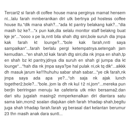
Tercari2 si farah di coffee house mana perginya mamat hensem
ni...lalu farah mmberanikan diri utk bertnya pd hostess coffee
house itu."dik mana shah?..."ada kt pantry belakang kak?..."dia
masih bz ke?..."x pun kak,dia selalu monitor staff belakng buat
kje je"..."oooo x pe la,nnti bila shah dtg sini,bole suruh dia jmpa
kak farah kt lounge?..."bole kak farah,nnti saya
sampaikan"...farah berlalu pergi ketempatnya.setengah jam
kemudian..."en shah,td kak farah dtg sini,dia nk jmpa en shah,tp
en shah bz kt pantry,jdnya dia suruh en shah gi jumpa dia kt
lounge"..."hah dia nk jmpa saya?pe hal pulak ni,ok tq dik"...aikkk
dh masuk jarum ke!!!huhuhu sabar shah sabar..."ye cik farah,nk
jmpa saya ada apa ye?..."oh saja nk ajak lunch
together2,bole?..."bole..jom la dh nk kul 12 ni,jom"...mereka pun
berjln beriringan menuju ke cafeteria utk mkn bersama2.dan
dari situ jugalah masing2 mmperkenalkan diri diantara satu
sama lain,mcm2 soalan diajukan oleh farah trhadap shah,begitu
juga shah trhadap farah.farah yg berasal dari kelantan berumur
23 thn masih anak dara sunti...