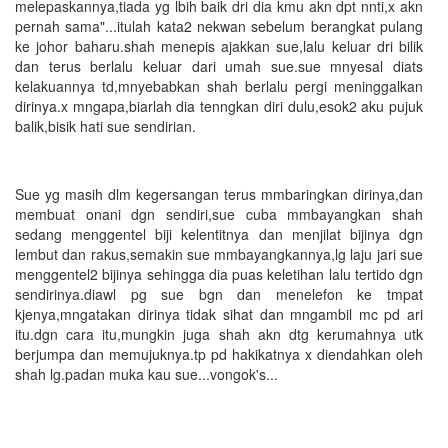
melepaskannya,tiada yg lbih baik dri dia kmu akn dpt nnti,x akn
pernah sama"...itulah kata2 nekwan sebelum berangkat pulang
ke johor baharu.shah menepis ajakkan sue,lalu keluar dri bilik
dan terus berlalu keluar dari umah sue.sue mnyesal diats
kelakuannya td,mnyebabkan shah berlalu pergi meninggalkan
dirinya.x mngapa,biarlah dia tenngkan diri dulu,esok2 aku pujuk
balik,bisik hati sue sendirian.
Sue yg masih dlm kegersangan terus mmbaringkan dirinya,dan
membuat onani dgn sendiri,sue cuba mmbayangkan shah
sedang menggentel biji kelentitnya dan menjilat bijinya dgn
lembut dan rakus,semakin sue mmbayangkannya,lg laju jari sue
menggentel2 bijinya sehingga dia puas keletihan lalu tertido dgn
sendirinya.diawl pg sue bgn dan menelefon ke tmpat
kjenya,mngatakan dirinya tidak sihat dan mngambil mc pd ari
itu.dgn cara itu,mungkin juga shah akn dtg kerumahnya utk
berjumpa dan memujuknya.tp pd hakikatnya x diendahkan oleh
shah lg.padan muka kau sue...vongok's...