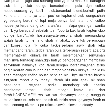
Dan pd ari ni juga ada seorang staff yg baru masuk di bahagian
club lounge.club lounge bersebelahan pula dgn coffee
house.seorang yg kecil molek,berambut blond,berkulit putih
kemerahan,namanya farah position kapten of club lounge.shah
yg sedang berdiri di tepi meja penyambut tetamu di coffee
housenya terpandang akn farah."wahhh siapa gerangan wanita
cantik yg berada di sebelah tu?..."ooo tu kak farah kapten club
lounge baru"...jwb hostessnya.terpesona shah memandang
wajah farah itu.memang shah ni jahat,x bole tgk perempuan
cantik,mesti dia nk cuba tackle.sedang asyik shah leka
memandang farah...tetiba farah pula terperasan seperti ada org
memerhatikan dirinya,lalu farah melemparkan senyuman
manisnya terhadap shah.dgn hati yg berkobar2,shah membalas
senyuman nakalnya kpd farah.dengan beraninya,shah terus
berjln kearah club lounge dan mmperkenalkan dirinya..."hello im
shah,manager coffee house sebelah ni"..."hye im farah kapten
sini,baru report duty today"..."farah klu ada apa2 nk shah
bantu,bgtau ye,shah sedia menolong"..."ok thanks
handsome"....terpaku shah mndgr kata2 itu dari
farah.HANDSOME!!! wo wo wo dasyatnya daring sungguh
minah kecik ni...ada chance nih nk tackle.nmpk gayanya farah ni
mcm senang nk mkn.x pe relax...slow2...slow and steady...