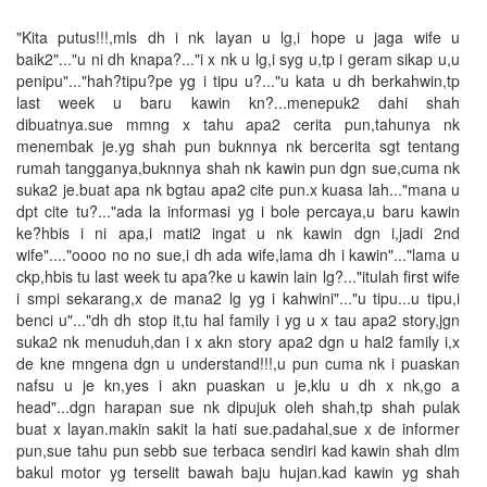
"Kita putus!!!,mls dh i nk layan u lg,i hope u jaga wife u
baik2"..."u ni dh knapa?..."i x nk u lg,i syg u,tp i geram sikap u,u
penipu"..."hah?tipu?pe yg i tipu u?..."u kata u dh berkahwin,tp
last week u baru kawin kn?...menepuk2 dahi shah
dibuatnya.sue mmng x tahu apa2 cerita pun,tahunya nk
menembak je.yg shah pun buknnya nk bercerita sgt tentang
rumah tangganya,buknnya shah nk kawin pun dgn sue,cuma nk
suka2 je.buat apa nk bgtau apa2 cite pun.x kuasa lah..."mana u
dpt cite tu?..."ada la informasi yg i bole percaya,u baru kawin
ke?hbis i ni apa,i mati2 ingat u nk kawin dgn i,jadi 2nd
wife"...."oooo no no sue,i dh ada wife,lama dh i kawin"..."lama u
ckp,hbis tu last week tu apa?ke u kawin lain lg?..."itulah first wife
i smpi sekarang,x de mana2 lg yg i kahwini"..."u tipu...u tipu,i
benci u"..."dh dh stop it,tu hal family i yg u x tau apa2 story,jgn
suka2 nk menuduh,dan i x akn story apa2 dgn u hal2 family i,x
de kne mngena dgn u understand!!!,u pun cuma nk i puaskan
nafsu u je kn,yes i akn puaskan u je,klu u dh x nk,go a
head"...dgn harapan sue nk dipujuk oleh shah,tp shah pulak
buat x layan.makin sakit la hati sue.padahal,sue x de informer
pun,sue tahu pun sebb sue terbaca sendiri kad kawin shah dlm
bakul motor yg terselit bawah baju hujan.kad kawin yg shah