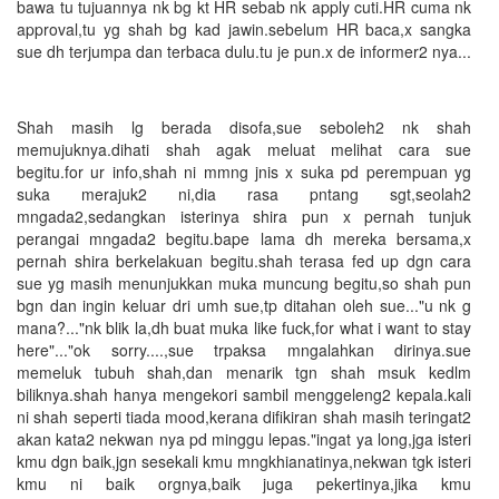
bawa tu tujuannya nk bg kt HR sebab nk apply cuti.HR cuma nk
approval,tu yg shah bg kad jawin.sebelum HR baca,x sangka
sue dh terjumpa dan terbaca dulu.tu je pun.x de informer2 nya...
Shah masih lg berada disofa,sue seboleh2 nk shah
memujuknya.dihati shah agak meluat melihat cara sue
begitu.for ur info,shah ni mmng jnis x suka pd perempuan yg
suka merajuk2 ni,dia rasa pntang sgt,seolah2
mngada2,sedangkan isterinya shira pun x pernah tunjuk
perangai mngada2 begitu.bape lama dh mereka bersama,x
pernah shira berkelakuan begitu.shah terasa fed up dgn cara
sue yg masih menunjukkan muka muncung begitu,so shah pun
bgn dan ingin keluar dri umh sue,tp ditahan oleh sue..."u nk g
mana?..."nk blik la,dh buat muka like fuck,for what i want to stay
here"..."ok sorry....,sue trpaksa mngalahkan dirinya.sue
memeluk tubuh shah,dan menarik tgn shah msuk kedlm
biliknya.shah hanya mengekori sambil menggeleng2 kepala.kali
ni shah seperti tiada mood,kerana difikiran shah masih teringat2
akan kata2 nekwan nya pd minggu lepas."ingat ya long,jga isteri
kmu dgn baik,jgn sesekali kmu mngkhianatinya,nekwan tgk isteri
kmu ni baik orgnya,baik juga pekertinya,jika kmu