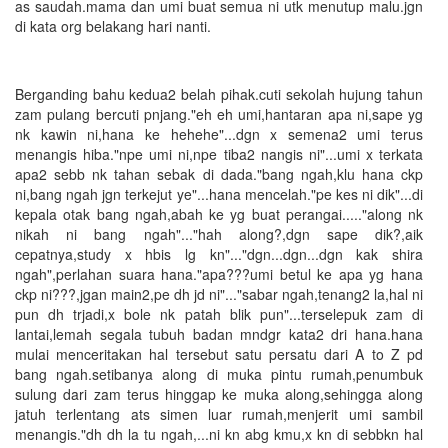
as saudah.mama dan umi buat semua ni utk menutup malu.jgn
di kata org belakang hari nanti.
Berganding bahu kedua2 belah pihak.cuti sekolah hujung tahun
zam pulang bercuti pnjang."eh eh umi,hantaran apa ni,sape yg
nk kawin ni,hana ke hehehe"...dgn x semena2 umi terus
menangis hiba."npe umi ni,npe tiba2 nangis ni"...umi x terkata
apa2 sebb nk tahan sebak di dada."bang ngah,klu hana ckp
ni,bang ngah jgn terkejut ye"...hana mencelah."pe kes ni dik"...di
kepala otak bang ngah,abah ke yg buat perangai....."along nk
nikah ni bang ngah"..."hah along?,dgn sape dik?,aik
cepatnya,study x hbis lg kn"..."dgn...dgn...dgn kak shira
ngah",perlahan suara hana."apa???umi betul ke apa yg hana
ckp ni???,jgan main2,pe dh jd ni"..."sabar ngah,tenang2 la,hal ni
pun dh trjadi,x bole nk patah blik pun"...terselepuk zam di
lantai,lemah segala tubuh badan mndgr kata2 dri hana.hana
mulai menceritakan hal tersebut satu persatu dari A to Z pd
bang ngah.setibanya along di muka pintu rumah,penumbuk
sulung dari zam terus hinggap ke muka along,sehingga along
jatuh terlentang ats simen luar rumah,menjerit umi sambil
menangis."dh dh la tu ngah,...ni kn abg kmu,x kn di sebbkn hal