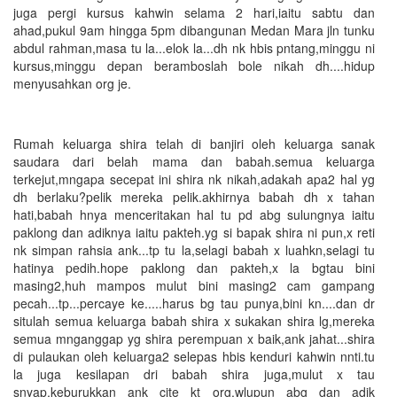
juga pergi kursus kahwin selama 2 hari,iaitu sabtu dan
ahad,pukul 9am hingga 5pm dibangunan Medan Mara jln tunku
abdul rahman,masa tu la...elok la...dh nk hbis pntang,minggu ni
kursus,minggu depan beramboslah bole nikah dh....hidup
menyusahkan org je.
Rumah keluarga shira telah di banjiri oleh keluarga sanak
saudara dari belah mama dan babah.semua keluarga
terkejut,mngapa secepat ini shira nk nikah,adakah apa2 hal yg
dh berlaku?pelik mereka pelik.akhirnya babah dh x tahan
hati,babah hnya menceritakan hal tu pd abg sulungnya iaitu
paklong dan adiknya iaitu pakteh.yg si bapak shira ni pun,x reti
nk simpan rahsia ank...tp tu la,selagi babah x luahkn,selagi tu
hatinya pedih.hope paklong dan pakteh,x la bgtau bini
masing2,huh mampos mulut bini masing2 cam gampang
pecah...tp...percaye ke.....harus bg tau punya,bini kn....dan dr
situlah semua keluarga babah shira x sukakan shira lg,mereka
semua mnganggap yg shira perempuan x baik,ank jahat...shira
di pulaukan oleh keluarga2 selepas hbis kenduri kahwin nnti.tu
la juga kesilapan dri babah shira juga,mulut x tau
snyap,keburukkan ank cite kt org,wlupun abg dan adik