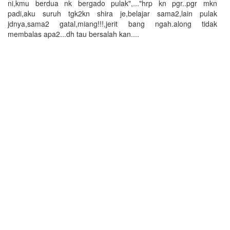
ni,kmu berdua nk bergado pulak",..."hrp kn pgr..pgr mkn
padi,aku suruh tgk2kn shira je,belajar sama2,lain pulak
jdnya,sama2 gatal,miang!!!,jerit bang ngah.along tidak
membalas apa2...dh tau bersalah kan....