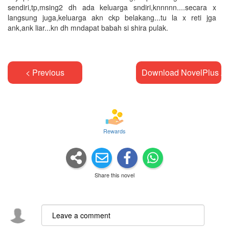
sendiri,tp,msing2 dh ada keluarga sndiri,knnnnn....secara x
langsung juga,keluarga akn ckp belakang...tu la x reti jga
ank,ank liar...kn dh mndapat babah si shira pulak.
< Previous
Download NovelPlus A
Rewards
Share this novel