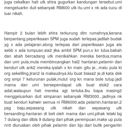
juga cekalkan hati utk shira gugurkan kandungan tersebut.umi
mengeluarkn duit sebanyak RM600 utk itu.umi x nk ada cucu di
luar nikah.
Hampir 2 bulan lebih shira terkurung dlm rumahnya,kerana
berpantang.peperiksaan SPM juga sudah terlepas.jadilah budak
yg x ada pelajaran.along terlepas dari peperiksaan juga ats
sebb x ada tumpuan,sia2 jika ambil SPM pun,x kn lulus.babah
dan abah bercadang utk menikahkan mereka berdua,mama
dan umi pula,mula membincangkan hal2 hantaran,pelamin dan
kenduri utk ank2 mereka.iyalah x kn main gitu je...malu pula kt
org sekeliling,jiran2 la maksudnya.klu buat biasa2 je,di kata dek
org smpi 7 keturunan pulak,mulut org kn mana bole tutup.jadi
mama dan umi bersependapat utk buat elok2 cara
adat,walaupun hati mereka sgt terluka.ibu bapa masing2
menggeluarkan duit simpanan sebanyak RM3000...jadinya nk
buat kenduri kahwin semua ni RM6000.ada pelamin,hantaran,2
psg baju,sepasang utk nikah dan sepasang utk
bersanding.hantaran di beli oleh mama dan umi,pihak lelaki bg
7 dulang dan dibls 9 dulang dari pihak perempuan.make up pula
nnti diuruskan oleh pihak pelamin dan bju dari butik pengantin