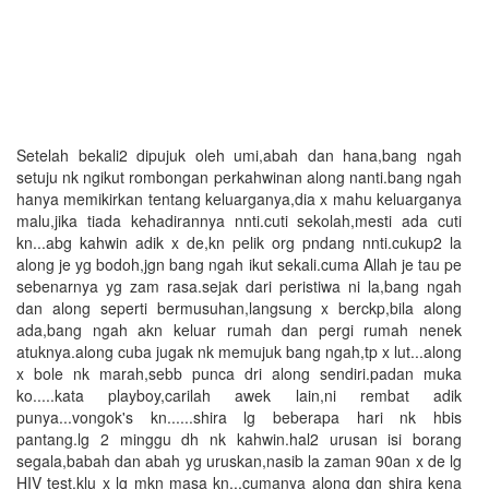
Setelah bekali2 dipujuk oleh umi,abah dan hana,bang ngah
setuju nk ngikut rombongan perkahwinan along nanti.bang ngah
hanya memikirkan tentang keluarganya,dia x mahu keluarganya
malu,jika tiada kehadirannya nnti.cuti sekolah,mesti ada cuti
kn...abg kahwin adik x de,kn pelik org pndang nnti.cukup2 la
along je yg bodoh,jgn bang ngah ikut sekali.cuma Allah je tau pe
sebenarnya yg zam rasa.sejak dari peristiwa ni la,bang ngah
dan along seperti bermusuhan,langsung x berckp,bila along
ada,bang ngah akn keluar rumah dan pergi rumah nenek
atuknya.along cuba jugak nk memujuk bang ngah,tp x lut...along
x bole nk marah,sebb punca dri along sendiri.padan muka
ko.....kata playboy,carilah awek lain,ni rembat adik
punya...vongok's kn......shira lg beberapa hari nk hbis
pantang.lg 2 minggu dh nk kahwin.hal2 urusan isi borang
segala,babah dan abah yg uruskan,nasib la zaman 90an x de lg
HIV test.klu x lg mkn masa kn...cumanya along dgn shira kena