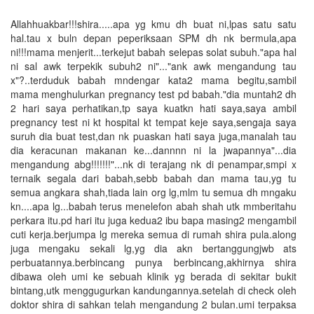
Allahhuakbar!!!shira.....apa yg kmu dh buat ni,lpas satu satu
hal.tau x buln depan peperiksaan SPM dh nk bermula,apa
ni!!!mama menjerit...terkejut babah selepas solat subuh."apa hal
ni sal awk terpekik subuh2 ni"..."ank awk mengandung tau
x"?..terduduk babah mndengar kata2 mama begitu,sambil
mama menghulurkan pregnancy test pd babah."dia muntah2 dh
2 hari saya perhatikan,tp saya kuatkn hati saya,saya ambil
pregnancy test ni kt hospital kt tempat keje saya,sengaja saya
suruh dia buat test,dan nk puaskan hati saya juga,manalah tau
dia keracunan makanan ke...dannnn ni la jwapannya"...dia
mengandung abg!!!!!!!"...nk di terajang nk di penampar,smpi x
ternaik segala dari babah,sebb babah dan mama tau,yg tu
semua angkara shah,tiada lain org lg,mlm tu semua dh mngaku
kn....apa lg...babah terus menelefon abah shah utk mmberitahu
perkara itu.pd hari itu juga kedua2 ibu bapa masing2 mengambil
cuti kerja.berjumpa lg mereka semua di rumah shira pula.along
juga mengaku sekali lg,yg dia akn bertanggungjwb ats
perbuatannya.berbincang punya berbincang,akhirnya shira
dibawa oleh umi ke sebuah klinik yg berada di sekitar bukit
bintang,utk menggugurkan kandungannya.setelah di check oleh
doktor shira di sahkan telah mengandung 2 bulan.umi terpaksa