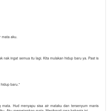
r mata aku.
nak ingat semua itu lagi. Kita mulakan hidup baru ya. Past is
 hidup baru."
g mata. Hud menyapu sisa air mataku dan tersenyum manis
ku. Aku memejamkan mata. Menikmati rasa bahagia ini.