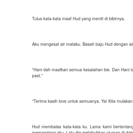
Tulus kata-kata maaf Hud yang meniti di bibirnya.
Aku mengesat air mataku. Basah baju Hud dengan ai
"Hani dah maafkan semua kesalahan bie. Dan Hani tak 
past."
"Terima kasih love untuk semuanya. Ya! Kita mulakan
Hud membalas kata-kata ku. Lama kami bertentan
memandang aku. Lalu dia melabuhkan ciuman di dahi