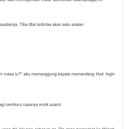
padanya. Tiba-tiba terlintas akan satu soalan.
Hani masa tu?" aku memanggung kepala memandang Hud. Ingin
agi cemburu rupanya encik suami.
yang dia lakukan sebelum ini. Dia akan berangkat ke Mekah