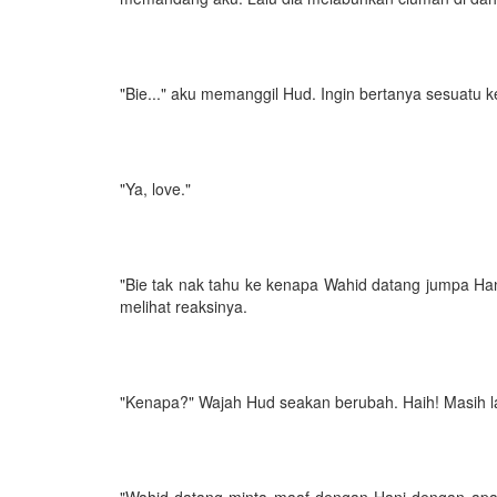
"Bie..." aku memanggil Hud. Ingin bertanya sesuatu ke
"Ya, love."
"Bie tak nak tahu ke kenapa Wahid datang jumpa 
melihat reaksinya.
"Kenapa?" Wajah Hud seakan berubah. Haih! Masih l
"Wahid datang minta maaf dengan Hani dengan apa 