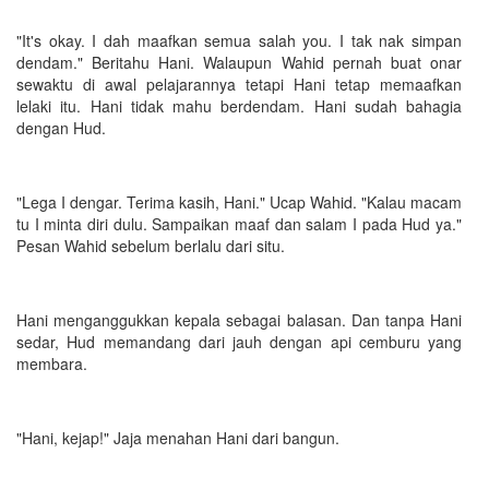
"It's okay. I dah maafkan semua salah you. I tak nak simpan
dendam." Beritahu Hani. Walaupun Wahid pernah buat onar
sewaktu di awal pelajarannya tetapi Hani tetap memaafkan
lelaki itu. Hani tidak mahu berdendam. Hani sudah bahagia
dengan Hud.
"Lega I dengar. Terima kasih, Hani." Ucap Wahid. "Kalau macam
tu I minta diri dulu. Sampaikan maaf dan salam I pada Hud ya."
Pesan Wahid sebelum berlalu dari situ.
Hani menganggukkan kepala sebagai balasan. Dan tanpa Hani
sedar, Hud memandang dari jauh dengan api cemburu yang
membara.
"Hani, kejap!" Jaja menahan Hani dari bangun.