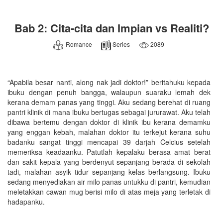
Bab 2: Cita-cita dan Impian vs Realiti?
Romance
Series
2089
“Apabila besar nanti, along nak jadi doktor!” beritahuku kepada
ibuku dengan penuh bangga, walaupun suaraku lemah dek
kerana demam panas yang tinggi. Aku sedang berehat di ruang
pantri klinik di mana ibuku bertugas sebagai jururawat. Aku telah
dibawa bertemu dengan doktor di klinik ibu kerana demamku
yang enggan kebah, malahan doktor itu terkejut kerana suhu
badanku sangat tinggi mencapai 39 darjah Celcius setelah
memeriksa keadaanku. Patutlah kepalaku berasa amat berat
dan sakit kepala yang berdenyut sepanjang berada di sekolah
tadi, malahan asyik tidur sepanjang kelas berlangsung. Ibuku
sedang menyediakan air milo panas untukku di pantri, kemudian
meletakkan cawan mug berisi milo di atas meja yang terletak di
hadapanku.