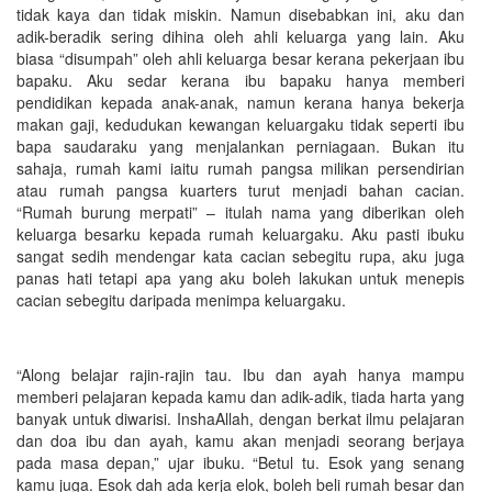
tidak kaya dan tidak miskin. Namun disebabkan ini, aku dan
adik-beradik sering dihina oleh ahli keluarga yang lain. Aku
biasa “disumpah” oleh ahli keluarga besar kerana pekerjaan ibu
bapaku. Aku sedar kerana ibu bapaku hanya memberi
pendidikan kepada anak-anak, namun kerana hanya bekerja
makan gaji, kedudukan kewangan keluargaku tidak seperti ibu
bapa saudaraku yang menjalankan perniagaan. Bukan itu
sahaja, rumah kami iaitu rumah pangsa milikan persendirian
atau rumah pangsa kuarters turut menjadi bahan cacian.
“Rumah burung merpati” – itulah nama yang diberikan oleh
keluarga besarku kepada rumah keluargaku. Aku pasti ibuku
sangat sedih mendengar kata cacian sebegitu rupa, aku juga
panas hati tetapi apa yang aku boleh lakukan untuk menepis
cacian sebegitu daripada menimpa keluargaku.
“Along belajar rajin-rajin tau. Ibu dan ayah hanya mampu
memberi pelajaran kepada kamu dan adik-adik, tiada harta yang
banyak untuk diwarisi. InshaAllah, dengan berkat ilmu pelajaran
dan doa ibu dan ayah, kamu akan menjadi seorang berjaya
pada masa depan,” ujar ibuku. “Betul tu. Esok yang senang
kamu juga. Esok dah ada kerja elok, boleh beli rumah besar dan