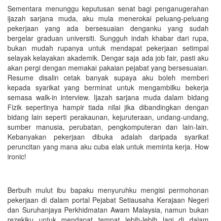
Sementara menunggu keputusan senat bagi penganugerahan
ijazah sarjana muda, aku mula menerokai peluang-peluang
pekerjaan yang ada bersesuaian denganku yang sudah
bergelar graduan universiti. Sungguh indah khabar dari rupa,
bukan mudah rupanya untuk mendapat pekerjaan setimpal
selayak kelayakan akademik. Dengar saja ada job fair, pasti aku
akan pergi dengan memakai pakaian pejabat yang bersesuaian.
Resume disalin cetak banyak supaya aku boleh memberi
kepada syarikat yang berminat untuk mengambilku bekerja
semasa walk-in interview. Ijazah sarjana muda dalam bidang
Fizik sepertinya hampir tiada nilai jika dibandingkan dengan
bidang lain seperti perakaunan, kejuruteraan, undang-undang,
sumber manusia, perubatan, pengkomputeran dan lain-lain.
Kebanyakan pekerjaan dibuka adalah daripada syarikat
peruncitan yang mana aku cuba elak untuk meminta kerja. How
ironic!
Berbuih mulut ibu bapaku menyuruhku mengisi permohonan
pekerjaan di dalam portal Pejabat Setiausaha Kerajaan Negeri
dan Suruhanjaya Perkhidmatan Awam Malaysia, namun bukan
rezekiku untuk mendapat tempat lebih-lebih lagi di dalam