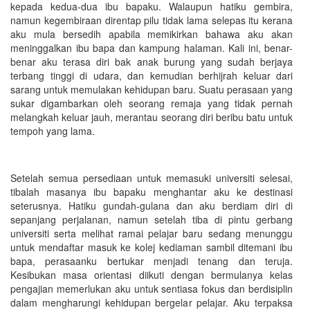
kepada kedua-dua ibu bapaku. Walaupun hatiku gembira,
namun kegembiraan direntap pilu tidak lama selepas itu kerana
aku mula bersedih apabila memikirkan bahawa aku akan
meninggalkan ibu bapa dan kampung halaman. Kali ini, benar-
benar aku terasa diri bak anak burung yang sudah berjaya
terbang tinggi di udara, dan kemudian berhijrah keluar dari
sarang untuk memulakan kehidupan baru. Suatu perasaan yang
sukar digambarkan oleh seorang remaja yang tidak pernah
melangkah keluar jauh, merantau seorang diri beribu batu untuk
tempoh yang lama.
Setelah semua persediaan untuk memasuki universiti selesai,
tibalah masanya ibu bapaku menghantar aku ke destinasi
seterusnya. Hatiku gundah-gulana dan aku berdiam diri di
sepanjang perjalanan, namun setelah tiba di pintu gerbang
universiti serta melihat ramai pelajar baru sedang menunggu
untuk mendaftar masuk ke kolej kediaman sambil ditemani ibu
bapa, perasaanku bertukar menjadi tenang dan teruja.
Kesibukan masa orientasi diikuti dengan bermulanya kelas
pengajian memerlukan aku untuk sentiasa fokus dan berdisiplin
dalam mengharungi kehidupan bergelar pelajar. Aku terpaksa