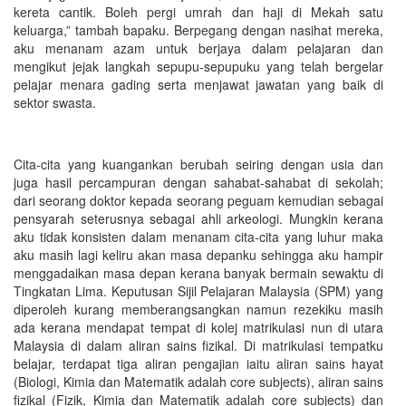
kereta cantik. Boleh pergi umrah dan haji di Mekah satu
keluarga,” tambah bapaku. Berpegang dengan nasihat mereka,
aku menanam azam untuk berjaya dalam pelajaran dan
mengikut jejak langkah sepupu-sepupuku yang telah bergelar
pelajar menara gading serta menjawat jawatan yang baik di
sektor swasta.
Cita-cita yang kuangankan berubah seiring dengan usia dan
juga hasil percampuran dengan sahabat-sahabat di sekolah;
dari seorang doktor kepada seorang peguam kemudian sebagai
pensyarah seterusnya sebagai ahli arkeologi. Mungkin kerana
aku tidak konsisten dalam menanam cita-cita yang luhur maka
aku masih lagi keliru akan masa depanku sehingga aku hampir
menggadaikan masa depan kerana banyak bermain sewaktu di
Tingkatan Lima. Keputusan Sijil Pelajaran Malaysia (SPM) yang
diperoleh kurang memberangsangkan namun rezekiku masih
ada kerana mendapat tempat di kolej matrikulasi nun di utara
Malaysia di dalam aliran sains fizikal. Di matrikulasi tempatku
belajar, terdapat tiga aliran pengajian iaitu aliran sains hayat
(Biologi, Kimia dan Matematik adalah core subjects), aliran sains
fizikal (Fizik, Kimia dan Matematik adalah core subjects) dan