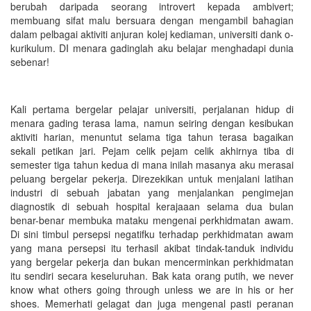
berubah daripada seorang introvert kepada ambivert;
membuang sifat malu bersuara dengan mengambil bahagian
dalam pelbagai aktiviti anjuran kolej kediaman, universiti dank o-
kurikulum. DI menara gadinglah aku belajar menghadapi dunia
sebenar!
Kali pertama bergelar pelajar universiti, perjalanan hidup di
menara gading terasa lama, namun seiring dengan kesibukan
aktiviti harian, menuntut selama tiga tahun terasa bagaikan
sekali petikan jari. Pejam celik pejam celik akhirnya tiba di
semester tiga tahun kedua di mana inilah masanya aku merasai
peluang bergelar pekerja. Direzekikan untuk menjalani latihan
industri di sebuah jabatan yang menjalankan pengimejan
diagnostik di sebuah hospital kerajaaan selama dua bulan
benar-benar membuka mataku mengenai perkhidmatan awam.
Di sini timbul persepsi negatifku terhadap perkhidmatan awam
yang mana persepsi itu terhasil akibat tindak-tanduk individu
yang bergelar pekerja dan bukan mencerminkan perkhidmatan
itu sendiri secara keseluruhan. Bak kata orang putih, we never
know what others going through unless we are in his or her
shoes. Memerhati gelagat dan juga mengenal pasti peranan