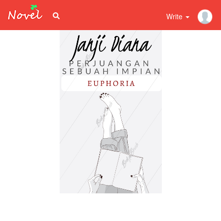
Write