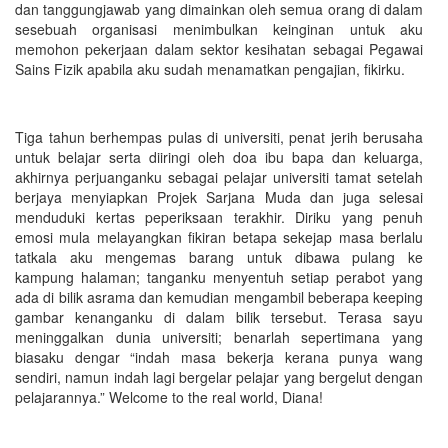
dan tanggungjawab yang dimainkan oleh semua orang di dalam
sesebuah organisasi menimbulkan keinginan untuk aku
memohon pekerjaan dalam sektor kesihatan sebagai Pegawai
Sains Fizik apabila aku sudah menamatkan pengajian, fikirku.
Tiga tahun berhempas pulas di universiti, penat jerih berusaha
untuk belajar serta diiringi oleh doa ibu bapa dan keluarga,
akhirnya perjuanganku sebagai pelajar universiti tamat setelah
berjaya menyiapkan Projek Sarjana Muda dan juga selesai
menduduki kertas peperiksaan terakhir. Diriku yang penuh
emosi mula melayangkan fikiran betapa sekejap masa berlalu
tatkala aku mengemas barang untuk dibawa pulang ke
kampung halaman; tanganku menyentuh setiap perabot yang
ada di bilik asrama dan kemudian mengambil beberapa keeping
gambar kenanganku di dalam bilik tersebut. Terasa sayu
meninggalkan dunia universiti; benarlah sepertimana yang
biasaku dengar “indah masa bekerja kerana punya wang
sendiri, namun indah lagi bergelar pelajar yang bergelut dengan
pelajarannya.” Welcome to the real world, Diana!