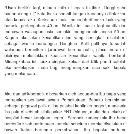
“Usah berfikir lagi, minum milo ni lepas tu tidur. Tinggi suhu
badan along ni,” kata ibuku sambil tangan kanannya diletakkan
atas kepala aku. Kerisauan mula menerjah di muka ibuku yang
berusia pertengahan 40-an. Wanita ini masih lagi cantik dan
menawan walaupun usia semakin menghampiri angka 50-an.
Kagum aku akan kecantikan ibu yang seringkali disalaherti
sebagai wanita berbangsa Tionghua. Kulit putihnya terserlah
walaupun beruniform jururawat berona putih, gincu merah di
bibirnya melonjakkan keaslian kecantikan wanita berdarah
Minangkabau ini. Ibuku bingkas keluar dari bilik pantri setelah
aku melelapkan mata bagi mengurangkan rasa sakit kepala
yang melampau.
Aku dan adik-beradik dibesarkan oleh kedua-dua ibu bapa yang
merupakan penjawat awam Persekutuan. Bapaku berkhidmat
sebagai pegawai polis di ibu pejabat kontinjen negeri, manakala
ibu pula di sebuah klinik pakar ENT (hidung, mulut dan tekak) di
hospital besar kerajaan negeri. Seronok kadangkala ibu bapa
bercerita kisah pertemuan mereka sebelum mereka disatukan di
bawah ikatan bernama perkahwinan. Ibu bapaku bertemu