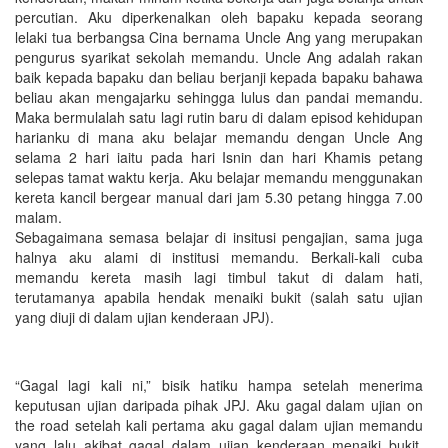
percutian. Aku diperkenalkan oleh bapaku kepada seorang
lelaki tua berbangsa Cina bernama Uncle Ang yang merupakan
pengurus syarikat sekolah memandu. Uncle Ang adalah rakan
baik kepada bapaku dan beliau berjanji kepada bapaku bahawa
beliau akan mengajarku sehingga lulus dan pandai memandu.
Maka bermulalah satu lagi rutin baru di dalam episod kehidupan
harianku di mana aku belajar memandu dengan Uncle Ang
selama 2 hari iaitu pada hari Isnin dan hari Khamis petang
selepas tamat waktu kerja. Aku belajar memandu menggunakan
kereta kancil bergear manual dari jam 5.30 petang hingga 7.00
malam.
Sebagaimana semasa belajar di insitusi pengajian, sama juga
halnya aku alami di institusi memandu. Berkali-kali cuba
memandu kereta masih lagi timbul takut di dalam hati,
terutamanya apabila hendak menaiki bukit (salah satu ujian
yang diuji di dalam ujian kenderaan JPJ).
“Gagal lagi kali ni,” bisik hatiku hampa setelah menerima
keputusan ujian daripada pihak JPJ. Aku gagal dalam ujian on
the road setelah kali pertama aku gagal dalam ujian memandu
yang lalu akibat gagal dalam ujian kenderaan menaiki bukit.