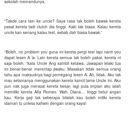
sekolah memandunya.
“Takde cara lain ke uncle? Saya rasa tak boleh bawak kereta
pasal kereta tadi clutch dia tinggi. Kaki tak biasa. Kalau kereta
uncle kan senang kalau test, sebab dah biasa bawak.”
“Boleh, no problem you guna ini kereta pergi test tapi nanti you
dapat lesen A la. Lain kereta semua tak boleh pakai, kereta ni
saja boleh, “kata Uncle Ang sambil ketawa. Jawapan lelaki tua
ini benar-benar merentap jiwaku. Masakan tidak semua orang
tahu apa maksudnya bagi pemegang lesen A. Ah, tidak. Aku tak
mau selamanya menggunakan kereta kancil lama Uncle ini. Aku
pun nak juga merasai kereta besar, lagi pula impian aku ialah
memiliki kereta Alfa Romeo. Wah, Diana… tinggi betul angan
kau. Kerja gaji tak seberapa bilalah kau boleh miliki kereta
idaman tu unless kahwin dengan orang kaya!