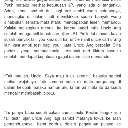
Putih mataku melihat keputusan JPJ yang ada di tanganku.
Aduh, kena tambah duit lagi nak ambil exam seterusnya,
monologku di dalam hati memikirkan sudah banyak wang
dihabiskan semata-mata mahu mendapatkan lesen memandu.
Kakiku melangkah menuju ke kereta kancil milik Uncle Ang
setelah mengambil keputusan ujian JPJ. “Adik, ini macam kalau
susah banyak fail, you kasi duit kat uncle nanti uncle cari orang
lain kasi ambil test bagi you,” kata Uncle Ang berpelat Cina
padaku yang membuatkanku tersentak dari fikiran kusutku
setelah mendapat keputusan gagal dalam ujian memandu.
“Tak maulah, Uncle. Saya mau lulus sendiri,” balasku sambil
meihat wajahnya. Tak semena-mena air mata bergenang di
dalam kelopak mataku namun aku tahan air mata itu daripada
mengalir membasahi pipiku.
“Lu punya bapa sudah cakap sama uncle. Kesian tengok you
fail test,” ujar Uncle Ang lagi sambil matanya fokus ke arah
pemanduannya. Kami berdua dalam perjalanan pulang ke