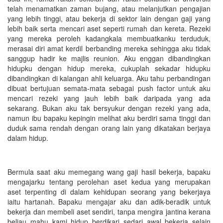
telah menamatkan zaman bujang, atau melanjutkan pengajian
yang lebih tinggi, atau bekerja di sektor lain dengan gaji yang
lebih baik serta mencari aset seperti rumah dan kereta. Rezeki
yang mereka peroleh kadangkala membuatkanku terduduk,
merasai diri amat kerdil berbanding mereka sehingga aku tidak
sanggup hadir ke majlis reunion. Aku enggan dibandingkan
hidupku dengan hidup mereka, cukuplah sekadar hidupku
dibandingkan di kalangan ahli keluarga. Aku tahu perbandingan
dibuat bertujuan semata-mata sebagai push factor untuk aku
mencari rezeki yang jauh lebih baik daripada yang ada
sekarang. Bukan aku tak bersyukur dengan rezeki yang ada,
namun ibu bapaku kepingin melihat aku berdiri sama tinggi dan
duduk sama rendah dengan orang lain yang dikatakan berjaya
dalam hidup.
Bermula saat aku memegang wang gaji hasil bekerja, bapaku
mengajarku tentang perolehan aset kedua yang merupakan
aset terpenting di dalam kehidupan seorang yang bekerjaya
iaitu hartanah. Bapaku mengajar aku dan adik-beradik untuk
bekerja dan membeli aset sendiri, tanpa mengira jantina kerana
beliau mahu kami hidup berdikari sedari awal bekerja selain