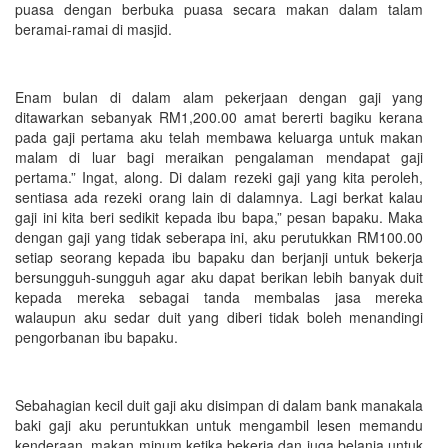
puasa dengan berbuka puasa secara makan dalam talam
beramai-ramai di masjid.
Enam bulan di dalam alam pekerjaan dengan gaji yang
ditawarkan sebanyak RM1,200.00 amat bererti bagiku kerana
pada gaji pertama aku telah membawa keluarga untuk makan
malam di luar bagi meraikan pengalaman mendapat gaji
pertama.” Ingat, along. Di dalam rezeki gaji yang kita peroleh,
sentiasa ada rezeki orang lain di dalamnya. Lagi berkat kalau
gaji ini kita beri sedikit kepada ibu bapa,” pesan bapaku. Maka
dengan gaji yang tidak seberapa ini, aku perutukkan RM100.00
setiap seorang kepada ibu bapaku dan berjanji untuk bekerja
bersungguh-sungguh agar aku dapat berikan lebih banyak duit
kepada mereka sebagai tanda membalas jasa mereka
walaupun aku sedar duit yang diberi tidak boleh menandingi
pengorbanan ibu bapaku.
Sebahagian kecil duit gaji aku disimpan di dalam bank manakala
baki gaji aku peruntukkan untuk mengambil lesen memandu
kenderaan, makan minum ketika bekerja dan juga belanja untuk