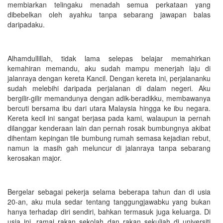
membiarkan telingaku menadah semua perkataan yang
dibebelkan oleh ayahku tanpa sebarang jawapan balas
daripadaku.
Alhamdullillah, tidak lama selepas belajar memahirkan
kemahiran memandu, aku sudah mampu menerjah laju di
jalanraya dengan kereta Kancil. Dengan kereta ini, perjalananku
sudah melebihi daripada perjalanan di dalam negeri. Aku
bergilir-gilir memandunya dengan adik-beradikku, membawanya
bercuti bersama ibu dari utara Malaysia hingga ke ibu negara.
Kereta kecil ini sangat berjasa pada kami, walaupun ia pernah
dilanggar kenderaan lain dan pernah rosak bumbungnya akibat
dihentam kepingan tile bumbung rumah semasa kejadian rebut,
namun ia masih gah meluncur di jalanraya tanpa sebarang
kerosakan major.
Bergelar sebagai pekerja selama beberapa tahun dan di usia
20-an, aku mula sedar tentang tanggungjawabku yang bukan
hanya terhadap diri sendiri, bahkan termasuk juga keluarga. Di
usia ini, ramai rakan sekolah dan rakan sekuliah di universiti