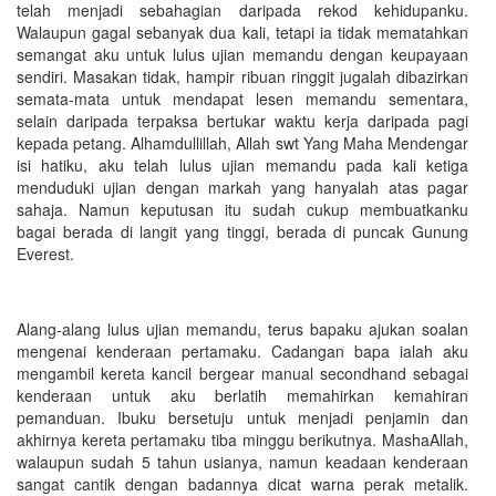
telah menjadi sebahagian daripada rekod kehidupanku.
Walaupun gagal sebanyak dua kali, tetapi ia tidak mematahkan
semangat aku untuk lulus ujian memandu dengan keupayaan
sendiri. Masakan tidak, hampir ribuan ringgit jugalah dibazirkan
semata-mata untuk mendapat lesen memandu sementara,
selain daripada terpaksa bertukar waktu kerja daripada pagi
kepada petang. Alhamdullillah, Allah swt Yang Maha Mendengar
isi hatiku, aku telah lulus ujian memandu pada kali ketiga
menduduki ujian dengan markah yang hanyalah atas pagar
sahaja. Namun keputusan itu sudah cukup membuatkanku
bagai berada di langit yang tinggi, berada di puncak Gunung
Everest.
Alang-alang lulus ujian memandu, terus bapaku ajukan soalan
mengenai kenderaan pertamaku. Cadangan bapa ialah aku
mengambil kereta kancil bergear manual secondhand sebagai
kenderaan untuk aku berlatih memahirkan kemahiran
pemanduan. Ibuku bersetuju untuk menjadi penjamin dan
akhirnya kereta pertamaku tiba minggu berikutnya. MashaAllah,
walaupun sudah 5 tahun usianya, namun keadaan kenderaan
sangat cantik dengan badannya dicat warna perak metalik.