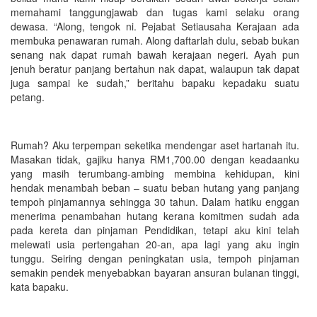
memahami tanggungjawab dan tugas kami selaku orang
dewasa. “Along, tengok ni. Pejabat Setiausaha Kerajaan ada
membuka penawaran rumah. Along daftarlah dulu, sebab bukan
senang nak dapat rumah bawah kerajaan negeri. Ayah pun
jenuh beratur panjang bertahun nak dapat, walaupun tak dapat
juga sampai ke sudah,” beritahu bapaku kepadaku suatu
petang.
Rumah? Aku terpempan seketika mendengar aset hartanah itu.
Masakan tidak, gajiku hanya RM1,700.00 dengan keadaanku
yang masih terumbang-ambing membina kehidupan, kini
hendak menambah beban – suatu beban hutang yang panjang
tempoh pinjamannya sehingga 30 tahun. Dalam hatiku enggan
menerima penambahan hutang kerana komitmen sudah ada
pada kereta dan pinjaman Pendidikan, tetapi aku kini telah
melewati usia pertengahan 20-an, apa lagi yang aku ingin
tunggu. Seiring dengan peningkatan usia, tempoh pinjaman
semakin pendek menyebabkan bayaran ansuran bulanan tinggi,
kata bapaku.