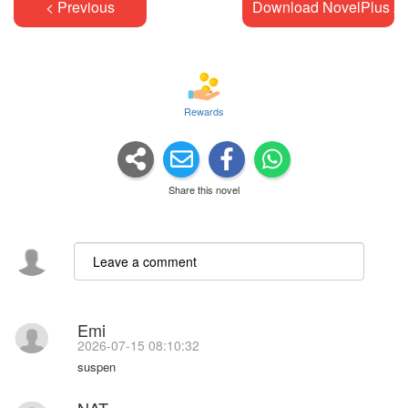
< Previous
Download NovelPlus A
Rewards
Share this novel
Emi
2026-07-15 08:10:32
suspen
NAT