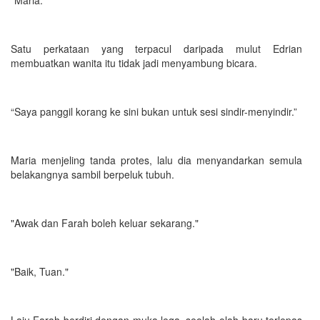
Satu perkataan yang terpacul daripada mulut Edrian
membuatkan wanita itu tidak jadi menyambung bicara.
“Saya panggil korang ke sini bukan untuk sesi sindir-menyindir.”
Maria menjeling tanda protes, lalu dia menyandarkan semula
belakangnya sambil berpeluk tubuh.
"Awak dan Farah boleh keluar sekarang."
"Baik, Tuan."
Laju Farah berdiri dengan muka lega, seolah-olah baru terlepas