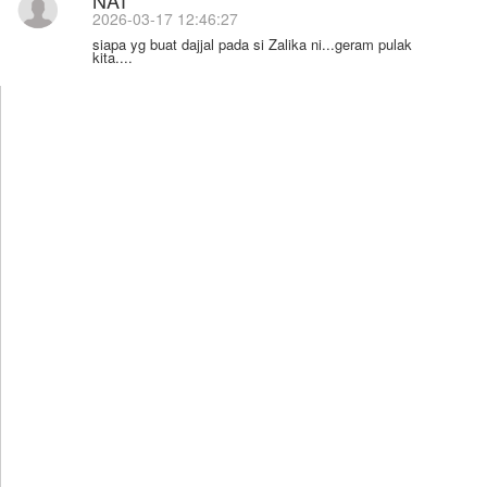
2026-03-17 12:46:27
siapa yg buat dajjal pada si Zalika ni...geram pulak
kita....