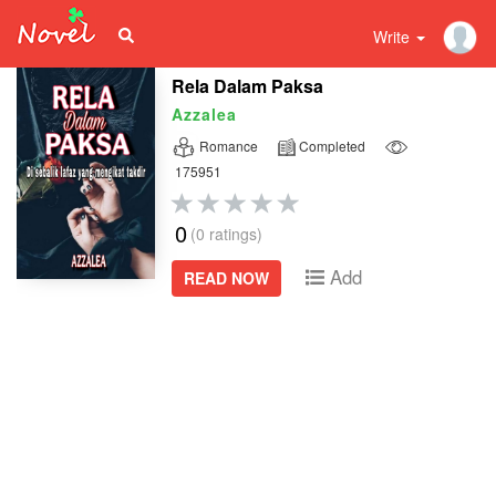
Write
Rela Dalam Paksa
Azzalea
Romance
Completed
175951
0
(0 ratings)
Add
READ NOW