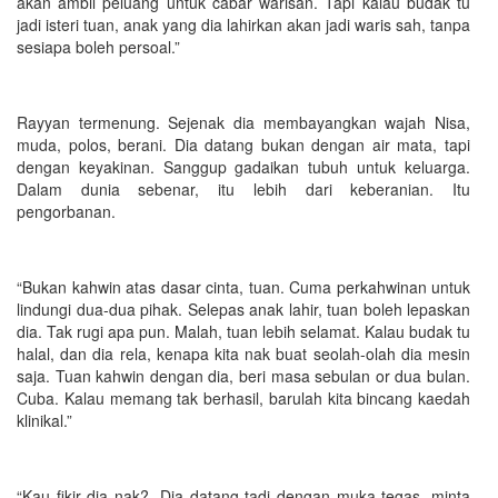
akan ambil peluang untuk cabar warisan. Tapi kalau budak tu
jadi isteri tuan, anak yang dia lahirkan akan jadi waris sah, tanpa
sesiapa boleh persoal.”
Rayyan termenung. Sejenak dia membayangkan wajah Nisa,
muda, polos, berani. Dia datang bukan dengan air mata, tapi
dengan keyakinan. Sanggup gadaikan tubuh untuk keluarga.
Dalam dunia sebenar, itu lebih dari keberanian. Itu
pengorbanan.
“Bukan kahwin atas dasar cinta, tuan. Cuma perkahwinan untuk
lindungi dua-dua pihak. Selepas anak lahir, tuan boleh lepaskan
dia. Tak rugi apa pun. Malah, tuan lebih selamat. Kalau budak tu
halal, dan dia rela, kenapa kita nak buat seolah-olah dia mesin
saja. Tuan kahwin dengan dia, beri masa sebulan or dua bulan.
Cuba. Kalau memang tak berhasil, barulah kita bincang kaedah
klinikal.”
“Kau fikir dia nak?. Dia datang tadi dengan muka tegas, minta