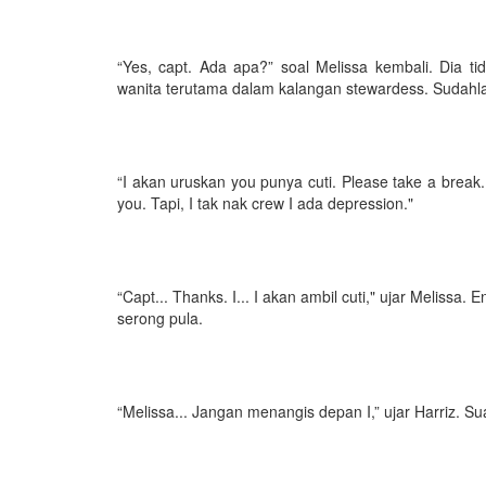
“Yes, capt. Ada apa?” soal Melissa kembali. Dia ti
wanita terutama dalam kalangan stewardess. Sudahla
“I akan uruskan you punya cuti. Please take a break
you. Tapi, I tak nak crew I ada depression."
“Capt... Thanks. I... I akan ambil cuti," ujar Meliss
serong pula.
“Melissa... Jangan menangis depan I,” ujar Harriz. S