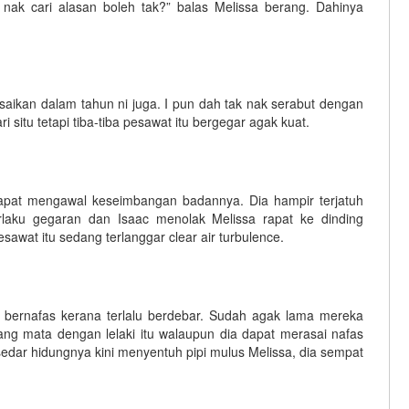
 nak cari alasan boleh tak?” balas Melissa berang. Dahinya
lesaikan dalam tahun ni juga. I pun dah tak nak serabut dengan
ri situ tetapi tiba-tiba pesawat itu bergegar agak kuat.
 dapat mengawal keseimbangan badannya. Dia hampir terjatuh
erlaku gegaran dan Isaac menolak Melissa rapat ke dinding
awat itu sedang terlanggar clear air turbulence.
i bernafas kerana terlalu berdebar. Sudah agak lama mereka
ntang mata dengan lelaki itu walaupun dia dapat merasai nafas
edar hidungnya kini menyentuh pipi mulus Melissa, dia sempat