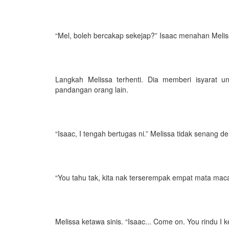
“Mel, boleh bercakap sekejap?” Isaac menahan Meli
Langkah Melissa terhenti. Dia memberi isyarat 
pandangan orang lain.
“Isaac, I tengah bertugas ni.” Melissa tidak senang de
“You tahu tak, kita nak terserempak empat mata mac
Melissa ketawa sinis. “Isaac... Come on. You rindu I k