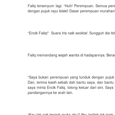
Faliq tersenyum lagi. “Huh! Perempuan. Semua per
dengan pujuk rayu lelaki! Dasar perempuan murahan
“Encik Faliq!” Suara Iris naik seoktaf. Sungguh dia ti
Faliq memandang wajah wanita di hadapannya. Beran
“Saya bukan perempuan yang tunduk dengan pujuk ra
Dan, terima kasih sebab dah bantu saya, dan bantu
saya minta Encik Faliq, tolong keluar dari sini. Saya
pandangannya ke arah lain.
“Kau tak nak tengok muka aku? Aku lagilah tak ingi