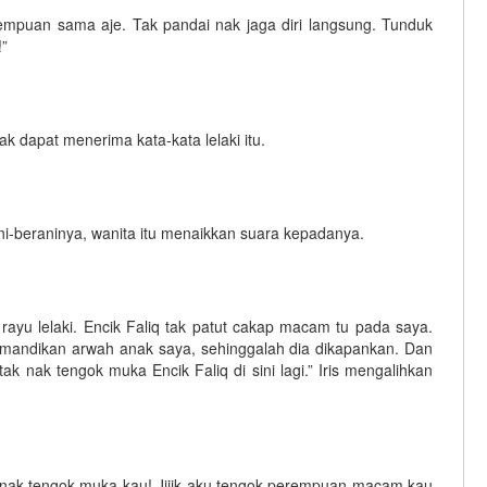
empuan sama aje. Tak pandai nak jaga diri langsung. Tunduk
!”
dak dapat menerima kata-kata lelaki itu.
i-beraninya, wanita itu menaikkan suara kepadanya.
yu lelaki. Encik Faliq tak patut cakap macam tu pada saya.
 mandikan arwah anak saya, sehinggalah dia dikapankan. Dan
 tak nak tengok muka Encik Faliq di sini lagi.” Iris mengalihkan
n nak tengok muka kau! Jijik aku tengok perempuan macam kau