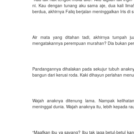
ni. Kau dengan tunang aku sama aje, dua kali lim
berdua, akhirnya Faliq berjalan meninggalkan Iris di si
Air mata yang ditahan tadi, akhirnya tumpah ju
mengatakannya perempuan murahan? Dia bukan pe
Pandangannya dihalakan pada sekujur tubuh anaknya
bangun dari kerusi roda. Kaki dihayun perlahan menu
Wajah anaknya ditenung lama. Nampak kelihatan
meninggal dunia. Wajah anaknya itu, lebih kepada ra
“Maafkan ibu ya sayang? Ibu tak jaga betul-betul ka