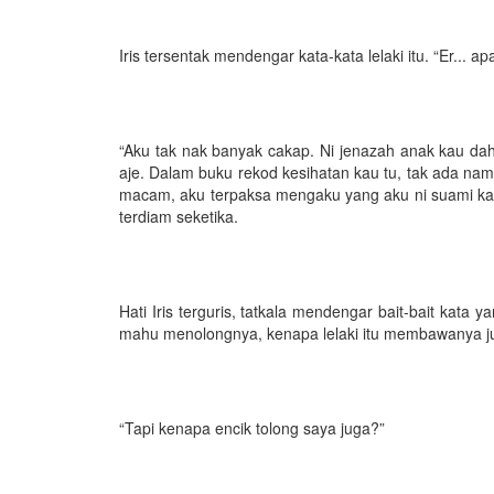
Iris tersentak mendengar kata-kata lelaki itu. “Er... 
“Aku tak nak banyak cakap. Ni jenazah anak kau dah
aje. Dalam buku rekod kesihatan kau tu, tak ada na
macam, aku terpaksa mengaku yang aku ni suami kau. 
terdiam seketika.
Hati Iris terguris, tatkala mendengar bait-bait kata 
mahu menolongnya, kenapa lelaki itu membawanya ju
“Tapi kenapa encik tolong saya juga?”