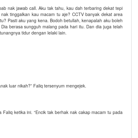
ab nak jawab call. Aku tak tahu, kau dah terbaring dekat tepi
ku nak tinggalkan kau macam tu aje? CCTV banyak dekat area
situ? Pasti aku yang kena. Bodoh betullah, kenapalah aku boleh
. Dia berasa sungguh malang pada hari itu. Dan dia juga telah
nangnya tidur dengan lelaki lain.
ak luar nikah?” Faliq tersenyum mengejek.
a Faliq ketika ini. “Encik tak berhak nak cakap macam tu pada