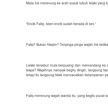
Mata Iris merenung ke arah susuk tubuh lelaki yang b
“Encik Faliq. Isteri encik sudah berada di sini.”
Faliq? Bukan Haqim? Terpinga-pinga wajah Iris ketika 
Lelaki tersebut mula berpusing dan memandang ke arah 
siapa? Wajahnya nampak begitu dingin, langsung ti
tetapi itu langsung tidak mencacatkan ketampanan yan
Faliq merenung wajah wanita itu, yang begitu pucat