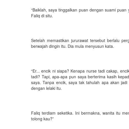
“Baiklah, saya tinggalkan puan dengan suami puan y
Faliq di situ.
Setelah memastikan jururawat tersebut berlalu pe
berwajah dingin itu. Dia mula menyusun kata.
“Er... encik ni siapa? Kenapa nurse tadi cakap, en
tadi? Tapi, apa-apa pun saya berterima kasih kepad
saya. Tanpa encik, saya tak tahulah apa akan jadi p
dengan lelaki itu.
Faliq terdiam seketika. Ini bermakna, wanita itu 
tolong kau?”