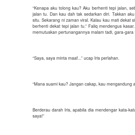
“Kenapa aku tolong kau? Aku berhenti tepi jalan, seb
jalan tu. Dan kau dah tak sedarkan diri. Takkan a
situ. Sekarang ni zaman viral. Kalau kau mati dekat 
berhenti dekat tepi jalan tu.” Faliq mendengus kasar
memutuskan pertunangannya malam tadi, gara-gara tu
“Saya, saya minta maaf...” ucap Iris perlahan.
“Mana suami kau? Jangan cakap, kau mengandung an
Berderau darah Iris, apabila dia mendengar kata-kat
saya!”