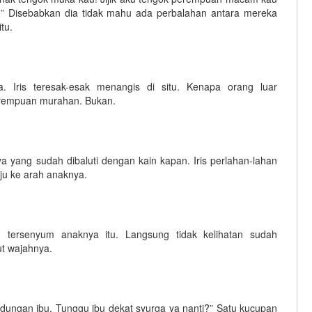
a!” Disebabkan dia tidak mahu ada perbalahan antara mereka
tu.
a. Iris teresak-esak menangis di situ. Kenapa orang luar
rempuan murahan. Bukan.
 yang sudah dibaluti dengan kain kapan. Iris perlahan-lahan
ju ke arah anaknya.
 tersenyum anaknya itu. Langsung tidak kelihatan sudah
ut wajahnya.
ndungan ibu. Tunggu ibu dekat syurga ya nanti?” Satu kucupan