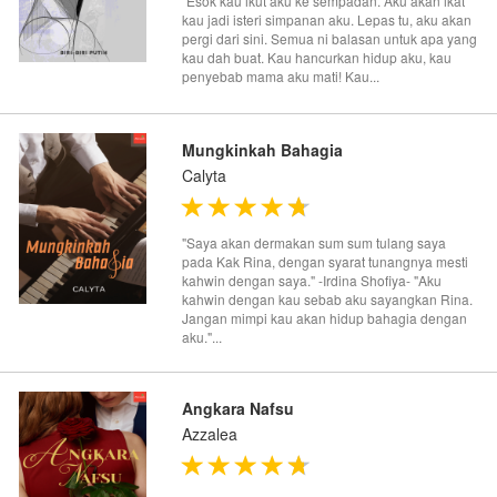
"Esok kau ikut aku ke sempadan. Aku akan ikat
kau jadi isteri simpanan aku. Lepas tu, aku akan
pergi dari sini. Semua ni balasan untuk apa yang
kau dah buat. Kau hancurkan hidup aku, kau
penyebab mama aku mati! Kau...
Mungkinkah Bahagia
Calyta
"Saya akan dermakan sum sum tulang saya
pada Kak Rina, dengan syarat tunangnya mesti
kahwin dengan saya." -Irdina Shofiya- "Aku
kahwin dengan kau sebab aku sayangkan Rina.
Jangan mimpi kau akan hidup bahagia dengan
aku."...
Angkara Nafsu
Azzalea