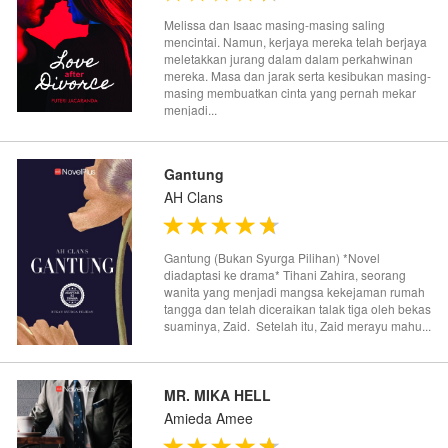
Melissa dan Isaac masing-masing saling
mencintai. Namun, kerjaya mereka telah berjaya
meletakkan jurang dalam dalam perkahwinan
mereka. Masa dan jarak serta kesibukan masing-
masing membuatkan cinta yang pernah mekar
menjadi...
Gantung
AH Clans
Gantung (Bukan Syurga Pilihan) *Novel
diadaptasi ke drama* Tihani Zahira, seorang
wanita yang menjadi mangsa kekejaman rumah
tangga dan telah diceraikan talak tiga oleh bekas
suaminya, Zaid. Setelah itu, Zaid merayu mahu...
MR. MIKA HELL
Amieda Amee