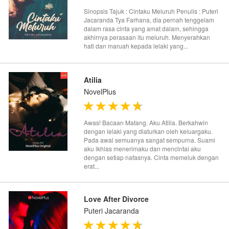
Sinopsis Tajuk : Cintaku Meluruh Penulis : Puteri
Jacaranda Tya Farhana, dia pernah tenggelam
dalam rasa cinta yang amat dalam, sehingga
akhirnya perasaan itu meluruh. Menyerahkan
hati dan maruah kepada lelaki yang...
Atilia
NovelPlus
Awas! Bacaan Matang. Aku Atilia. Berkahwin
dengan lelaki yang diaturkan oleh keluargaku.
Pada awal semuanya sangat sempurna. Suami
aku ikhlas menerimaku dan mencintai aku
dengan setiap nafasnya. Cinta memeluk dengan
erat...
Love After Divorce
Puteri Jacaranda