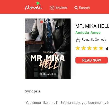
Explore
Search
MR. MIKA HEL
Amieda Amee
Romantic Comedy
4
READ NOW
Synopsis
‘You come ‘like a hell’. Unfortunately, you became my 