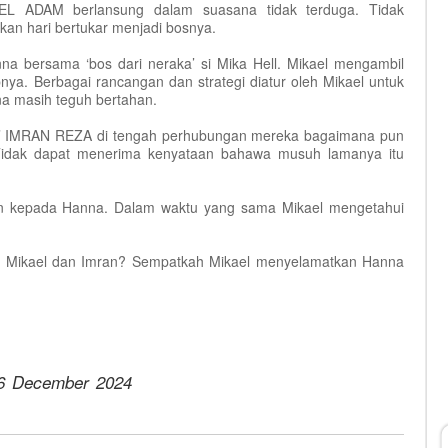
 ADAM berlansung dalam suasana tidak terduga. Tidak
an hari bertukar menjadi bosnya.
a bersama ‘bos dari neraka’ si Mika Hell. Mikael mengambil
a. Berbagai rancangan dan strategi diatur oleh Mikael untuk
a masih teguh bertahan.
rue’ IMRAN REZA di tengah perhubungan mereka bagaimana pun
Tidak dapat menerima kenyataan bahawa musuh lamanya itu
n kepada Hanna. Dalam waktu yang sama Mikael mengetahui
a, Mikael dan Imran? Sempatkah Mikael menyelamatkan Hanna
6 December 2024