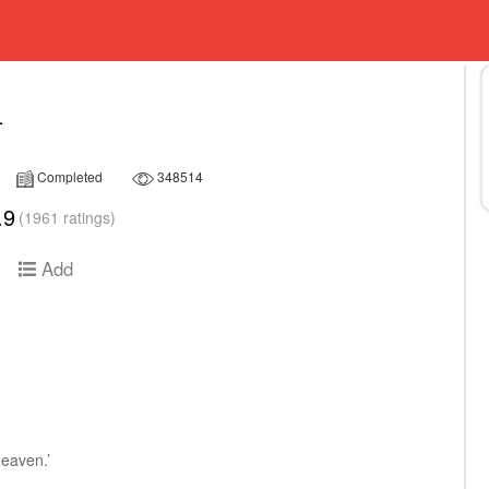
L
Completed
348514
.9
(1961 ratings)
Add
heaven.’