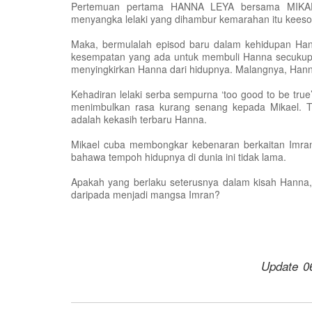
Pertemuan pertama HANNA LEYA bersama MIKAEL
menyangka lelaki yang dihambur kemarahan itu keesok
Maka, bermulalah episod baru dalam kehidupan Hann
kesempatan yang ada untuk membuli Hanna secukupny
menyingkirkan Hanna dari hidupnya. Malangnya, Hann
Kehadiran lelaki serba sempurna ‘too good to be t
menimbulkan rasa kurang senang kepada Mikael. 
adalah kekasih terbaru Hanna.
Mikael cuba membongkar kebenaran berkaitan Imra
bahawa tempoh hidupnya di dunia ini tidak lama.
Apakah yang berlaku seterusnya dalam kisah Hann
daripada menjadi mangsa Imran?
Update 0