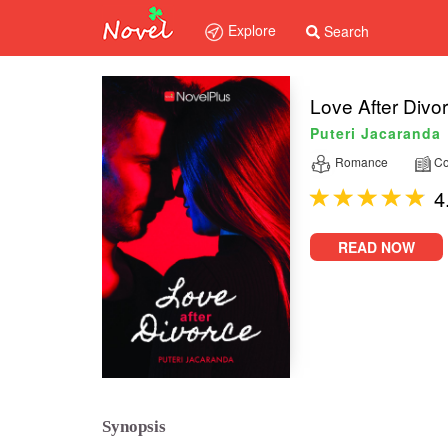
Explore
Search
Love After Divo
Puteri Jacaranda
Romance
Co
4
READ NOW
Synopsis