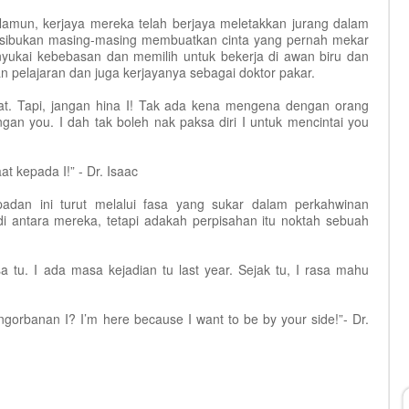
Namun, kerjaya mereka telah berjaya meletakkan jurang dalam
esibukan masing-masing membuatkan cinta yang pernah mekar
yukai kebebasan dan memilih untuk bekerja di awan biru dan
 pelajaran dan juga kerjayanya sebagai doktor pakar.
gat. Tapi, jangan hina I! Tak ada kena mengena dengan orang
gan you. I dah tak boleh nak paksa diri I untuk mencintai you
at kepada I!” - Dr. Isaac
dan ini turut melalui fasa yang sukar dalam perkahwinan
di antara mereka, tetapi adakah perpisahan itu noktah sebuah
a tu. I ada masa kejadian tu last year. Sejak tu, I rasa mahu
ngorbanan I? I’m here because I want to be by your side!”- Dr.