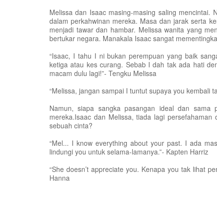
Melissa dan Isaac masing-masing saling mencintai. 
dalam perkahwinan mereka. Masa dan jarak serta k
menjadi tawar dan hambar. Melissa wanita yang men
bertukar negara. Manakala Isaac sangat mementingkan
“Isaac, I tahu I ni bukan perempuan yang baik san
ketiga atau kes curang. Sebab I dah tak ada hati den
macam dulu lagi!”- Tengku Melissa
“Melissa, jangan sampai I tuntut supaya you kembali ta
Namun, siapa sangka pasangan ideal dan sama pa
mereka.Isaac dan Melissa, tiada lagi persefahaman 
sebuah cinta?
“Mel... I know everything about your past. I ada mas
lindungi you untuk selama-lamanya.”- Kapten Harriz
“She doesn’t appreciate you. Kenapa you tak lihat pe
Hanna