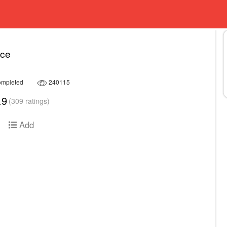
rce
mpleted
240115
.9
(309 ratings)
Add