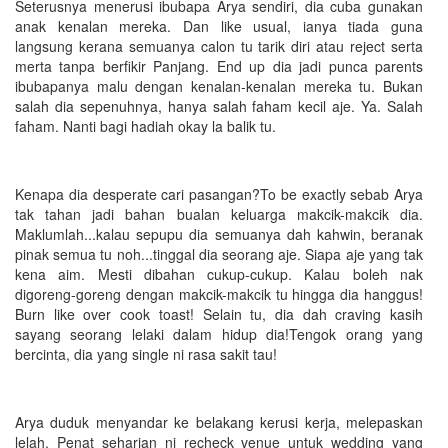
Seterusnya menerusi ibubapa Arya sendiri, dia cuba gunakan
anak kenalan mereka. Dan like usual, ianya tiada guna
langsung kerana semuanya calon tu tarik diri atau reject serta
merta tanpa berfikir Panjang. End up dia jadi punca parents
ibubapanya malu dengan kenalan-kenalan mereka tu. Bukan
salah dia sepenuhnya, hanya salah faham kecil aje. Ya. Salah
faham. Nanti bagi hadiah okay la balik tu.
Kenapa dia desperate cari pasangan?To be exactly sebab Arya
tak tahan jadi bahan bualan keluarga makcik-makcik dia.
Maklumlah...kalau sepupu dia semuanya dah kahwin, beranak
pinak semua tu noh...tinggal dia seorang aje. Siapa aje yang tak
kena aim. Mesti dibahan cukup-cukup. Kalau boleh nak
digoreng-goreng dengan makcik-makcik tu hingga dia hanggus!
Burn like over cook toast! Selain tu, dia dah craving kasih
sayang seorang lelaki dalam hidup dia!Tengok orang yang
bercinta, dia yang single ni rasa sakit tau!
Arya duduk menyandar ke belakang kerusi kerja, melepaskan
lelah. Penat seharian ni recheck venue untuk wedding yang