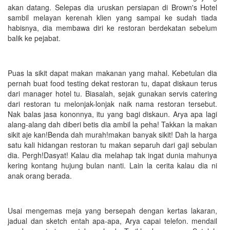
akan datang. Selepas dia uruskan persiapan di Brown's Hotel
sambil melayan kerenah klien yang sampai ke sudah tiada
habisnya, dia membawa diri ke restoran berdekatan sebelum
balik ke pejabat.
Puas la sikit dapat makan makanan yang mahal. Kebetulan dia
pernah buat food testing dekat restoran tu, dapat diskaun terus
dari manager hotel tu. Biasalah, sejak gunakan servis catering
dari restoran tu melonjak-lonjak naik nama restoran tersebut.
Nak balas jasa kononnya, itu yang bagi diskaun. Arya apa lagi
alang-alang dah diberi betis dia ambil la peha! Takkan la makan
sikit aje kan!Benda dah murah!makan banyak sikit! Dah la harga
satu kali hidangan restoran tu makan separuh dari gaji sebulan
dia. Pergh!Dasyat! Kalau dia melahap tak ingat dunia mahunya
kering kontang hujung bulan nanti. Lain la cerita kalau dia ni
anak orang berada.
Usai mengemas meja yang bersepah dengan kertas lakaran,
jadual dan sketch entah apa-apa, Arya capai telefon. mendail