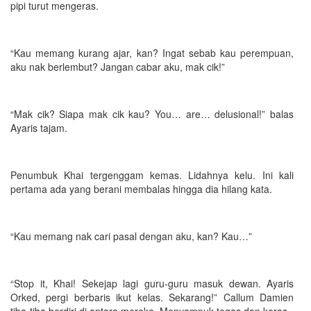
pipi turut mengeras.
“Kau memang kurang ajar, kan? Ingat sebab kau perempuan,
aku nak berlembut? Jangan cabar aku, mak cik!”
“Mak cik? Siapa mak cik kau? You… are… delusional!” balas
Ayaris tajam.
Penumbuk Khai tergenggam kemas. Lidahnya kelu. Ini kali
pertama ada yang berani membalas hingga dia hilang kata.
“Kau memang nak cari pasal dengan aku, kan? Kau…”
“Stop it, Khai! Sekejap lagi guru-guru masuk dewan. Ayaris
Orked, pergi berbaris ikut kelas. Sekarang!” Callum Damien
tiba-tiba berdiri di antara mereka. Menyampuk tegas dan keras.