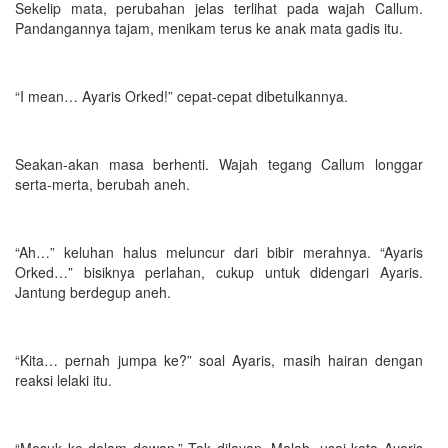
Sekelip mata, perubahan jelas terlihat pada wajah Callum.
Pandangannya tajam, menikam terus ke anak mata gadis itu.
“I mean… Ayaris Orked!” cepat-cepat dibetulkannya.
Seakan-akan masa berhenti. Wajah tegang Callum longgar
serta-merta, berubah aneh.
“Ah…” keluhan halus meluncur dari bibir merahnya. “Ayaris
Orked…” bisiknya perlahan, cukup untuk didengari Ayaris.
Jantung berdegup aneh.
“Kita… pernah jumpa ke?” soal Ayaris, masih hairan dengan
reaksi lelaki itu.
“Masuk ke dalam dewan.” Tak dilayan. Malah, usai kata Ayaris